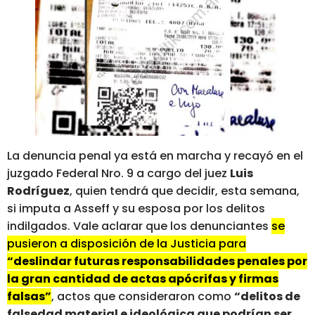
La denuncia penal ya está en marcha y recayó en el
juzgado Federal Nro. 9 a cargo del juez
Luis
Rodríguez
, quien tendrá que decidir, esta semana,
si imputa a Asseff y su esposa por los delitos
indilgados. Vale aclarar que los denunciantes
se
pusieron a disposición de la Justicia para
“deslindar futuras responsabilidades penales por
la gran cantidad de actas apócrifas y firmas
falsas”
, actos que consideraron como
“delitos de
falsedad material e ideológica que podrían ser