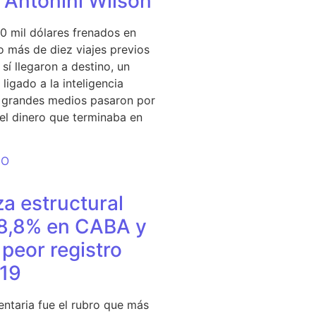
e Antonini Wilson
0 mil dólares frenados en
 más de diez viajes previos
sí llegaron a destino, un
ligado a la inteligencia
s grandes medios pasaron por
del dinero que terminaba en
DO
a estructural
18,8% en CABA y
peor registro
19
entaria fue el rubro que más