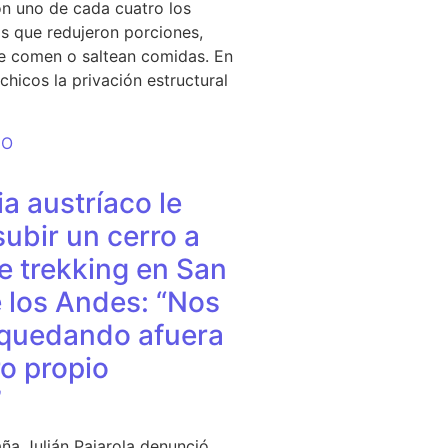
n uno de cada cuatro los
s que redujeron porciones,
e comen o saltean comidas. En
chicos la privación estructural
DO
a austríaco le
subir un cerro a
e trekking en San
 los Andes: “Nos
quedando afuera
o propio
”
ña Julián Pajarola denunció