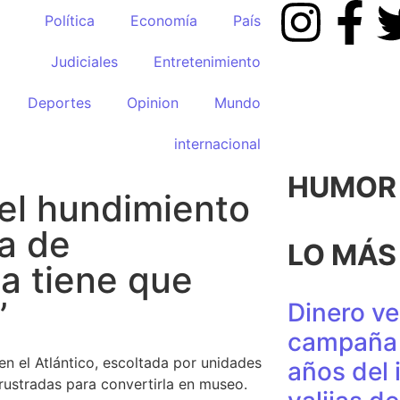
Política
Economía
País
Judiciales
Entretenimiento
Deportes
Opinion
Mundo
internacional
HUMOR p
el hundimiento
ta de
LO MÁS
a tiene que
”
Dinero ve
campaña 
en el Atlántico, escoltada por unidades
años del 
rustradas para convertirla en museo.