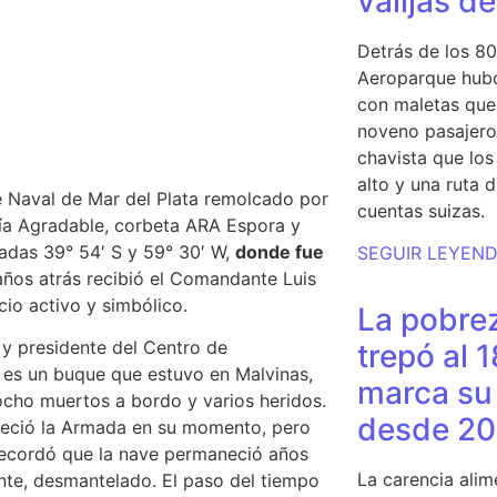
valijas d
Detrás de los 80
Aeroparque hubo
con maletas que 
noveno pasajero 
chavista que lo
alto y una ruta 
e Naval de Mar del Plata remolcado por
cuentas suizas.
a Agradable, corbeta ARA Espora y
adas 39° 54′ S y 59° 30′ W,
donde fue
SEGUIR LEYEN
años atrás recibió el Comandante Luis
io activo y simbólico.
La pobrez
 y presidente del Centro de
trepó al 
l es un buque que estuvo en Malvinas,
marca su 
ocho muertos a bordo y varios heridos.
desde 20
freció la Armada en su momento, pero
cordó que la nave permaneció años
La carencia alim
nte, desmantelado. El paso del tiempo