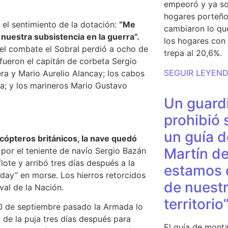
empeoró y ya so
hogares porteño
 el sentimiento de la dotación:
“Me
cambiaron lo qu
nuestra subsistencia en la guerra”.
los hogares con 
el combate el Sobral perdió a ocho de
trepa al 20,6%.
 fueron el capitán de corbeta Sergio
SEGUIR LEYEN
a y Mario Aurelio Alancay; los cabos
; y los marineros Mario Gustavo
Un guardi
prohibió 
un guía d
cópteros británicos, la nave quedó
Martín de
por el teniente de navío Sergio Bazán
te y arribó tres días después a la
estamos 
yday” en morse. Los hierros retorcidos
de nuestr
al de la Nación.
territorio
0 de septiembre pasado la Armada lo
ró de la puja tres días después para
El guía de monta