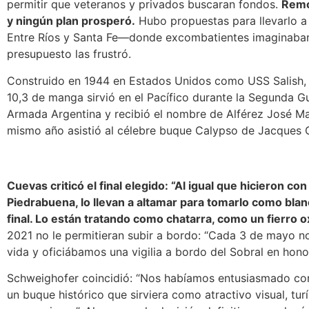
permitir que veteranos y privados buscaran fondos.
Remo
y ningún plan prosperó.
Hubo propuestas para llevarlo a 
Entre Ríos y Santa Fe—donde excombatientes imaginaban
presupuesto las frustró.
Construido en 1944 en Estados Unidos como USS Salish, 
10,3 de manga sirvió en el Pacífico durante la Segunda G
Armada Argentina y recibió el nombre de Alférez José Mar
mismo año asistió al célebre buque Calypso de Jacques 
Cuevas criticó el final elegido:
“Al igual que hicieron c
Piedrabuena, lo llevan a altamar para tomarlo como blan
final. Lo están tratando como chatarra, como un fierro o
2021 no le permitieran subir a bordo: “Cada 3 de mayo no
vida y oficiábamos una vigilia a bordo del Sobral en hono
Schweighofer coincidió: “Nos habíamos entusiasmado con 
un buque histórico que sirviera como atractivo visual, tu