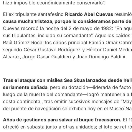
hizo imposible económicamente conservarlo”.
El ex tripulante santafesino
Ricardo Abel Cuevas
resumió
causa mucha tristeza, porque lo consideramos parte de 
Cuevas recordó la noche del 2 de mayo de 1982: “En aqu
sus tripulantes, incluido su comandante”. Aquellos caídos
Raúl Gómez Roca; los cabos principal Ramón Omar Cabrer
segundo César Gustavo Rodríguez y Héctor Daniel Medina
Alcaraz, Jorge Oscar Gualdieri y Juan Domingo Baldini.
Tras el ataque con misiles Sea Skua lanzados desde heli
seriamente dañada
, pero su dotación—liderada de facto 
luego de la muerte del comandante—logró mantenerla a flo
costa continental, tras emitir sucesivos mensajes de “Ma
del puente de navegación se exhiben hoy en el Museo Nav
Años de gestiones para salvar al buque fracasaron.
El 1
ofreció en subasta junto a otras unidades;
el lote se reti