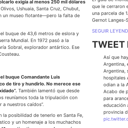
lcarlo exigía al menos 250 mil dólares
que le cerraron 
Olivos, Ushuaia, Santa Cruz, Chubut,
una parcela de 
 un museo flotante—pero la falta de
Gernot Langes-
SEGUIR LEYEN
el buque de 43,6 metros de eslora y
uerra Mundial. En 1972 pasó a la
TWEET 
ía Sobral, explorador antártico. Ese
Cousteau.
Así que hay
Argentina, 
Argentina, 
on el buque Comandante Luis
hospitales 
co de tiro y hundirlo. No merece ese
odian a la 
xidado”.
También lamentó que desde
Acabo de p
s reuníamos toda la tripulación con
para arance
r a nuestros caídos”.
educación a
provincia d
la posibilidad de tenerlo en Santa Fe,
pic.twitte
rístico y un homenaje a los muchachos