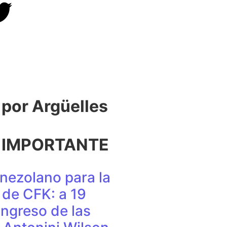
or Argüelles​
 IMPORTANTE
nezolano para la
de CFK: a 19
ingreso de las