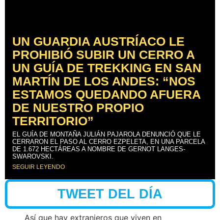
UN GUARDIA AUSTRÍACO LE
PROHIBIÓ SUBIR UN CERRO A
UN GUÍA DE TREKKING EN SAN
MARTÍN DE LOS ANDES: “NOS
ESTAMOS QUEDANDO AFUERA
DE NUESTRO PROPIO
TERRITORIO”
EL GUÍA DE MONTAÑA JULIÁN PAJAROLA DENUNCIÓ QUE LE
CERRARON EL PASO AL CERRO EZPELETA, EN UNA PARCELA
DE 1.672 HECTÁREAS A NOMBRE DE GERNOT LANGES-
SWAROVSKI.
SEGUIR LEYENDO
TWEET DEL DÍA
Así que hay extranjeros que viven en