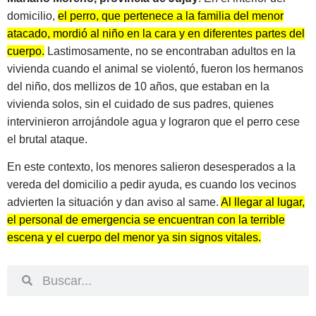
domicilio,
el perro, que pertenece a la familia del menor
atacado, mordió al niño en la cara y en diferentes partes del
cuerpo.
Lastimosamente, no se encontraban adultos en la
vivienda cuando el animal se violentó, fueron los hermanos
del niño, dos mellizos de 10 años, que estaban en la
vivienda solos, sin el cuidado de sus padres, quienes
intervinieron arrojándole agua y lograron que el perro cese
el brutal ataque.
En este contexto, los menores salieron desesperados a la
vereda del domicilio a pedir ayuda, es cuando los vecinos
advierten la situación y dan aviso al same.
Al llegar al lugar,
el personal de emergencia se encuentran con la terrible
escena y el cuerpo del menor ya sin signos vitales.