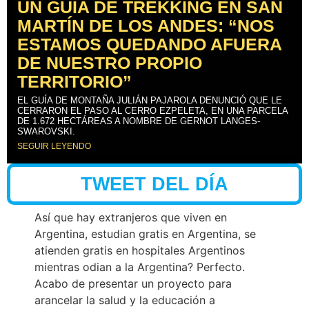
UN GUÍA DE TREKKING EN SAN
MARTÍN DE LOS ANDES: “NOS
ESTAMOS QUEDANDO AFUERA
DE NUESTRO PROPIO
TERRITORIO”
EL GUÍA DE MONTAÑA JULIÁN PAJAROLA DENUNCIÓ QUE LE
CERRARON EL PASO AL CERRO EZPELETA, EN UNA PARCELA
DE 1.672 HECTÁREAS A NOMBRE DE GERNOT LANGES-
SWAROVSKI.
SEGUIR LEYENDO
TWEET DEL DÍA
Así que hay extranjeros que viven en
Argentina, estudian gratis en Argentina, se
atienden gratis en hospitales Argentinos
mientras odian a la Argentina? Perfecto.
Acabo de presentar un proyecto para
arancelar la salud y la educación a