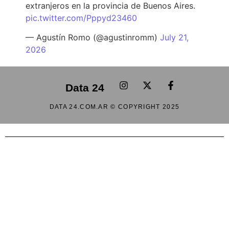
extranjeros en la provincia de Buenos Aires.
pic.twitter.com/Pppyd23460
— Agustín Romo (@agustinromm)
July 21,
2026
Data 24
DATA 24.COM.AR © COPYRIGHT 2025