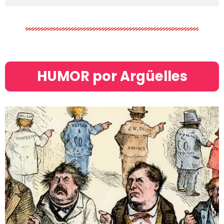
HUMOR por Argüelles​