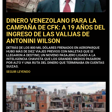
DINERO VENEZOLANO PARA LA
CAMPAÑA DE CFK: A 19 AÑOS DEL
INGRESO DE LAS VALIJAS DE
ANTONINI WILSON
DETRÁS DE LOS 800 MIL DÓLARES FRENADOS EN AEROPARQUE
HUBO MÁS DE DIEZ VIAJES PREVIOS CON MALETAS QUE SÍ
LLEGARON A DESTINO, UN NOVENO PASAJERO LIGADO A LA
INTELIGENCIA CHAVISTA QUE LOS GRANDES MEDIOS PASARON
POR ALTO Y UNA RUTA DEL DINERO QUE TERMINABA EN CUENTAS
SUIZAS.
SEGUIR LEYENDO