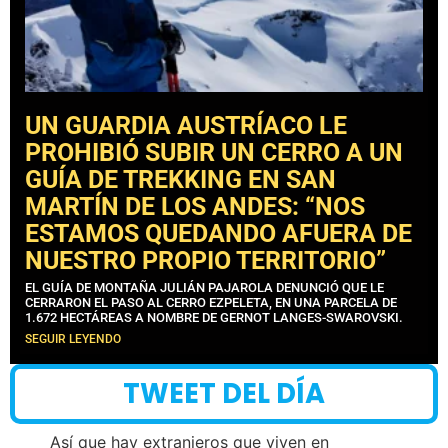
UN GUARDIA AUSTRÍACO LE
PROHIBIÓ SUBIR UN CERRO A UN
GUÍA DE TREKKING EN SAN
MARTÍN DE LOS ANDES: “NOS
ESTAMOS QUEDANDO AFUERA DE
NUESTRO PROPIO TERRITORIO”
EL GUÍA DE MONTAÑA JULIÁN PAJAROLA DENUNCIÓ QUE LE
CERRARON EL PASO AL CERRO EZPELETA, EN UNA PARCELA DE
1.672 HECTÁREAS A NOMBRE DE GERNOT LANGES-SWAROVSKI.
SEGUIR LEYENDO
TWEET DEL DÍA
Así que hay extranjeros que viven en