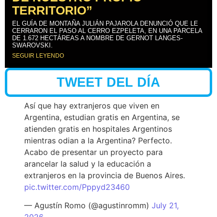
TERRITORIO”
EL GUÍA DE MONTAÑA JULIÁN PAJAROLA DENUNCIÓ QUE LE
CERRARON EL PASO AL CERRO EZPELETA, EN UNA PARCELA
DE 1.672 HECTÁREAS A NOMBRE DE GERNOT LANGES-
SWAROVSKI.
SEGUIR LEYENDO
TWEET DEL DÍA
Así que hay extranjeros que viven en
Argentina, estudian gratis en Argentina, se
atienden gratis en hospitales Argentinos
mientras odian a la Argentina? Perfecto.
Acabo de presentar un proyecto para
arancelar la salud y la educación a
extranjeros en la provincia de Buenos Aires.
pic.twitter.com/Pppyd23460
— Agustín Romo (@agustinromm)
July 21,