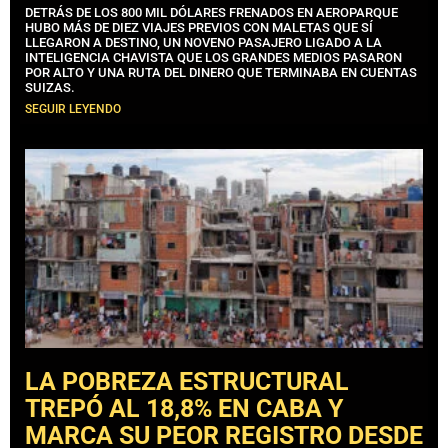
DETRÁS DE LOS 800 MIL DÓLARES FRENADOS EN AEROPARQUE
HUBO MÁS DE DIEZ VIAJES PREVIOS CON MALETAS QUE SÍ
LLEGARON A DESTINO, UN NOVENO PASAJERO LIGADO A LA
INTELIGENCIA CHAVISTA QUE LOS GRANDES MEDIOS PASARON
POR ALTO Y UNA RUTA DEL DINERO QUE TERMINABA EN CUENTAS
SUIZAS.
SEGUIR LEYENDO
LA POBREZA ESTRUCTURAL
TREPÓ AL 18,8% EN CABA Y
MARCA SU PEOR REGISTRO DESDE