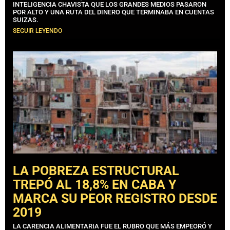
INTELIGENCIA CHAVISTA QUE LOS GRANDES MEDIOS PASARON
POR ALTO Y UNA RUTA DEL DINERO QUE TERMINABA EN CUENTAS
SUIZAS.
SEGUIR LEYENDO
LA POBREZA ESTRUCTURAL
TREPÓ AL 18,8% EN CABA Y
MARCA SU PEOR REGISTRO DESDE
2019
LA CARENCIA ALIMENTARIA FUE EL RUBRO QUE MÁS EMPEORÓ Y