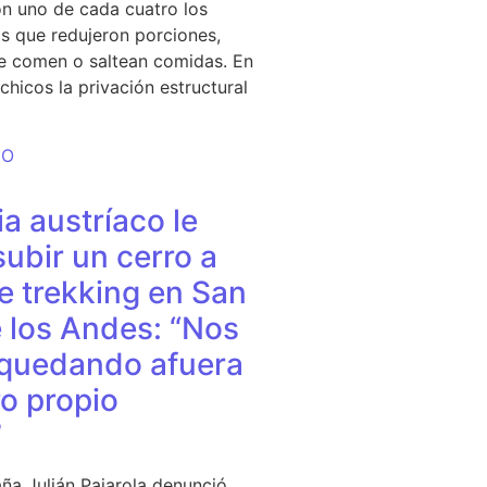
n uno de cada cuatro los
s que redujeron porciones,
e comen o saltean comidas. En
chicos la privación estructural
DO
a austríaco le
subir un cerro a
e trekking en San
 los Andes: “Nos
quedando afuera
o propio
”
ña Julián Pajarola denunció