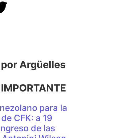
or Argüelles​
 IMPORTANTE
nezolano para la
de CFK: a 19
ingreso de las