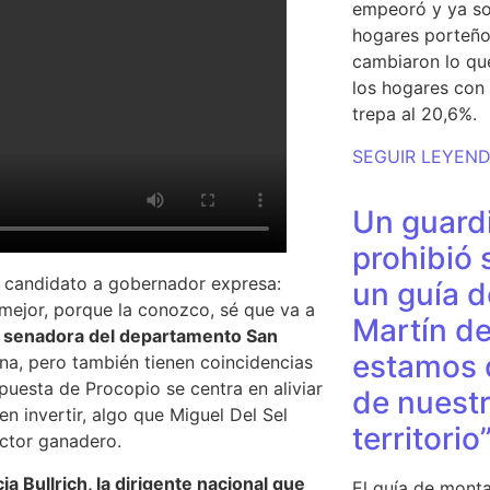
empeoró y ya so
hogares porteño
cambiaron lo qu
los hogares con 
trepa al 20,6%.
SEGUIR LEYEN
Un guardi
prohibió 
x candidato a gobernador expresa:
un guía d
mejor, porque la conozco, sé que va a
Martín de
ra senadora del departamento San
estamos 
na, pero también tienen coincidencias
opuesta de Procopio se centra en aliviar
de nuestr
en invertir, algo que Miguel Del Sel
territorio
ector ganadero.
cia Bullrich, la dirigente nacional que
El guía de monta