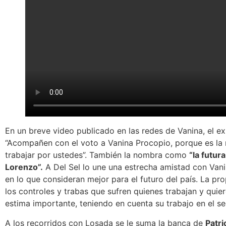
En un breve video publicado en las redes de Vanina, el e
“Acompañen con el voto a Vanina Procopio, porque es la 
trabajar por ustedes”.
También la nombra como
“la futu
Lorenzo”.
A Del Sel lo une una estrecha amistad con Vani
en lo que consideran mejor para el futuro del país. La pr
los controles y trabas que sufren quienes trabajan y quier
estima importante, teniendo en cuenta su trabajo en el s
A los recorridos con Losada se le suma la banca de
Patri