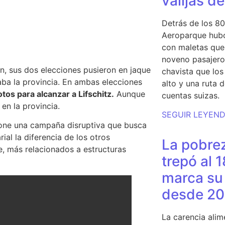
valijas d
Detrás de los 80
Aeroparque hubo
con maletas que 
noveno pasajero 
n, sus dos elecciones pusieron en jaque
chavista que lo
ba la provincia.
En ambas elecciones
alto y una ruta 
tos para alcanzar a Lifschitz.
Aunque
cuentas suizas.
 en la provincia.
SEGUIR LEYEN
pone una campaña disruptiva que busca
ial la diferencia de los otros
La pobrez
e
, más relacionados a estructuras
trepó al 
marca su 
desde 20
La carencia alim