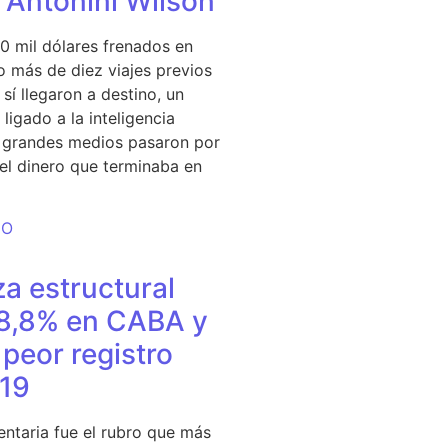
e Antonini Wilson
0 mil dólares frenados en
 más de diez viajes previos
sí llegaron a destino, un
ligado a la inteligencia
s grandes medios pasaron por
del dinero que terminaba en
DO
a estructural
18,8% en CABA y
peor registro
19
entaria fue el rubro que más