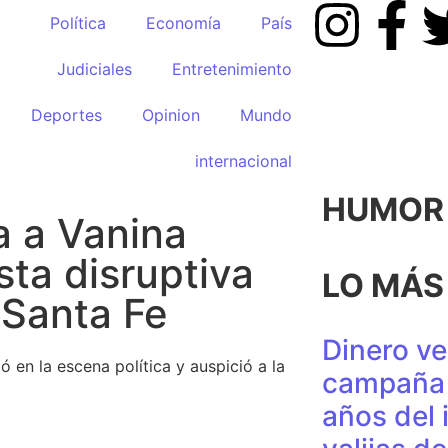
Política
Economía
País
Judiciales
Entretenimiento
Deportes
Opinion
Mundo
internacional
HUMOR p
a a Vanina
ta disruptiva
LO MÁS
 Santa Fe
Dinero ve
 en la escena política y auspició a la
campaña 
años del 