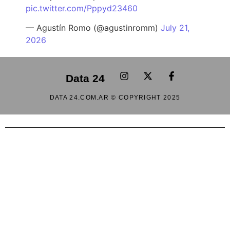
pic.twitter.com/Pppyd23460
— Agustín Romo (@agustinromm)
July 21,
2026
Data 24
DATA 24.COM.AR © COPYRIGHT 2025