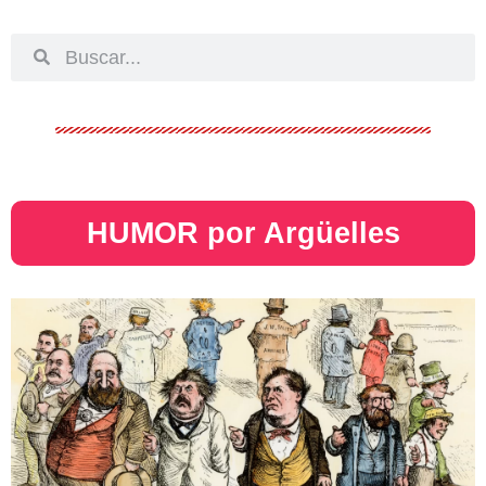
HUMOR por Argüelles​