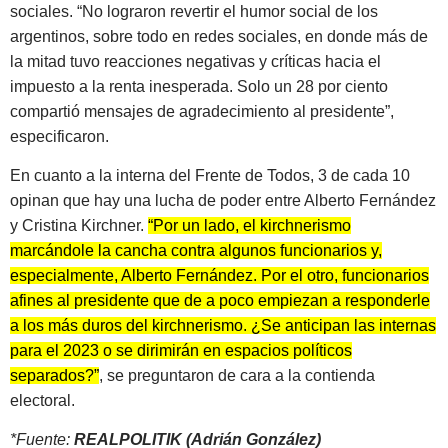
sociales. “No lograron revertir el humor social de los
argentinos, sobre todo en redes sociales, en donde más de
la mitad tuvo reacciones negativas y críticas hacia el
impuesto a la renta inesperada. Solo un 28 por ciento
compartió mensajes de agradecimiento al presidente”,
especificaron.
En cuanto a la interna del Frente de Todos, 3 de cada 10
opinan que hay una lucha de poder entre Alberto Fernández
y Cristina Kirchner.
“Por un lado, el kirchnerismo
marcándole la cancha contra algunos funcionarios y,
especialmente, Alberto Fernández. Por el otro, funcionarios
afines al presidente que de a poco empiezan a responderle
a los más duros del kirchnerismo. ¿Se anticipan las internas
para el 2023 o se dirimirán en espacios políticos
separados?”
, se preguntaron de cara a la contienda
electoral.
*Fuente:
REALPOLITIK (Adrián González)