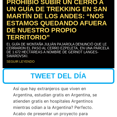
PROHIBIÓ SUBIR UN CERRO A
UN GUÍA DE TREKKING EN SAN
MARTÍN DE LOS ANDES: “NOS
ESTAMOS QUEDANDO AFUERA
DE NUESTRO PROPIO
TERRITORIO”
EL GUÍA DE MONTAÑA JULIÁN PAJAROLA DENUNCIÓ QUE LE
CERRARON EL PASO AL CERRO EZPELETA, EN UNA PARCELA
DE 1.672 HECTÁREAS A NOMBRE DE GERNOT LANGES-
SWAROVSKI.
SEGUIR LEYENDO
TWEET DEL DÍA
Así que hay extranjeros que viven en
Argentina, estudian gratis en Argentina, se
atienden gratis en hospitales Argentinos
mientras odian a la Argentina? Perfecto.
Acabo de presentar un proyecto para