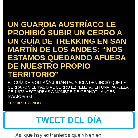
UN GUARDIA AUSTRÍACO LE
PROHIBIÓ SUBIR UN CERRO A
UN GUÍA DE TREKKING EN SAN
MARTÍN DE LOS ANDES: “NOS
ESTAMOS QUEDANDO AFUERA
DE NUESTRO PROPIO
TERRITORIO”
EL GUÍA DE MONTAÑA JULIÁN PAJAROLA DENUNCIÓ QUE LE
CERRARON EL PASO AL CERRO EZPELETA, EN UNA PARCELA
DE 1.672 HECTÁREAS A NOMBRE DE GERNOT LANGES-
SWAROVSKI.
SEGUIR LEYENDO
TWEET DEL DÍA
Así que hay extranjeros que viven en