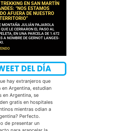
 TREKKING EN SAN MARTÍN
ANDES: “NOS ESTAMOS
DO AFUERA DE NUESTRO
 TERRITORIO”
DE MONTAÑA JULIÁN PAJAROLA
 QUE LE CERRARON EL PASO AL
ELETA, EN UNA PARCELA DE 1.672
S A NOMBRE DE GERNOT LANGES-
KI.
YENDO
WEET DEL DÍA
que hay extranjeros que
n en Argentina, estudian
s en Argentina, se
den gratis en hospitales
ntinos mientras odian a
rgentina? Perfecto.
o de presentar un
ecto para arancelar la