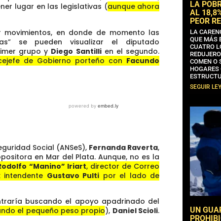
LA POB
er lugar en las legislativas (
aunque ahora
AL 18,8
PEOR RE
tar movimientos, en donde de momento las
LA CAREN
QUE MÁS 
as” se pueden visualizar el diputado
CUATRO L
rimer grupo y
Diego Santilli
en el segundo.
REDUJERO
icejefe de Gobierno porteño con
Facundo
COMEN O 
HOGARES 
ESTRUCTU
SEGUIR LE
Seguridad Social (ANSeS),
Fernanda Raverta
,
positora en Mar del Plata. Aunque, no es la
Rodolfo “Manino” Iriart
, director de Correo
x intendente
Gustavo Pulti
por el lado de
ontraría buscando el apoyo apadrinado del
UN GUA
ndo el pequeño peso propio
),
Daniel Scioli
.
PROHIBI