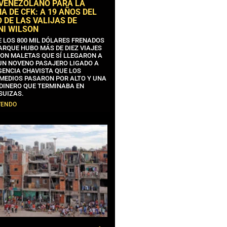
 VENEZOLANO PARA LA
 DE CFK: A 19 AÑOS DEL
 DE LAS VALIJAS DE
NI WILSON
E LOS 800 MIL DÓLARES FRENADOS
ARQUE HUBO MÁS DE DIEZ VIAJES
CON MALETAS QUE SÍ LLEGARON A
 UN NOVENO PASAJERO LIGADO A
GENCIA CHAVISTA QUE LOS
MEDIOS PASARON POR ALTO Y UNA
 DINERO QUE TERMINABA EN
SUIZAS.
YENDO