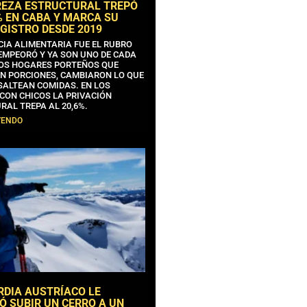
REZA ESTRUCTURAL TREPÓ
% EN CABA Y MARCA SU
GISTRO DESDE 2019
CIA ALIMENTARIA FUE EL RUBRO
EMPEORÓ Y YA SON UNO DE CADA
OS HOGARES PORTEÑOS QUE
N PORCIONES, CAMBIARON LO QUE
SALTEAN COMIDAS. EN LOS
CON CHICOS LA PRIVACIÓN
RAL TREPA AL 20,6%.
YENDO
RDIA AUSTRÍACO LE
Ó SUBIR UN CERRO A UN