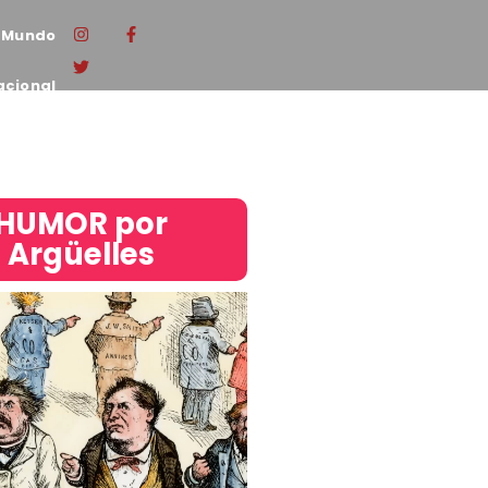
Mundo
acional
HUMOR por
Argüelles​