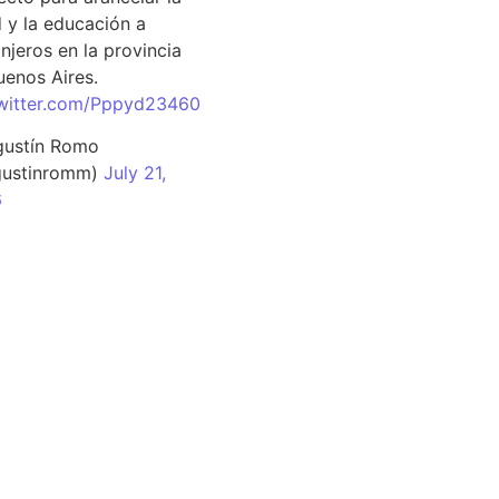
d y la educación a
njeros en la provincia
uenos Aires.
twitter.com/Pppyd23460
ustín Romo
ustinromm)
July 21,
6