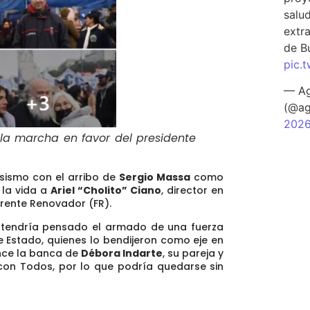
salu
extra
de B
pic.
— Ag
(@ag
202
la marcha en favor del presidente
sismo con el arribo de
Sergio Massa
como
e la vida a
Ariel “Cholito” Ciano
, director en
Frente Renovador (FR).
o tendría pensado el armado de una fuerza
de Estado
, quienes lo bendijeron como eje en
ence la banca de
Débora Indarte
, su pareja y
con Todos, por lo que podría quedarse sin