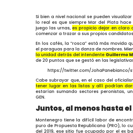
Si bien a nivel nacional se pueden visualiz
lo real es que siempre Mar del Plata hace
juego las urnas,
es propicio dejar en clar
comenzar a trazar a sus propios candidatos
En los cafés, la “rosca” está más movida q
el paraguas para la danza de nombres. Mie
la unidad detrás del intendente
Guillermo 
de 20 puntos que se gestó en las legislativas
https://twitter.com/JohaPanebianco/
Cabe subrayar que, en el caso del oficiali
tener lugar en las listas y allí podrían d
estarían sumando sectores peronistas, una
GEN.
Juntos, al menos hasta el
Montenegro tiene la difícil labor de encon
puro de Propuesta Republicana (PRO), lo cua
del 2019, ese sitio fue ocupado por el ex b