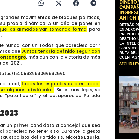
DINERO
CAMPAÑA
INGRESO
ar grandes movimientos de bloques políticos,
ANTONI
 su propia dinámica. A un año de poner en
DETRÁS D
o que los armados van tomando forma
, para
EN AEROP
PREVIOS 
.
DESTINO,
LA INTELI
ue nunca, con un Todos que pareciera abrir
GRANDES 
ntras que
Juntos tendría definido seguir con
RUTA DEL
Montenegro
, más aún con la victoria de más
CUENTAS 
 del 2021.
SEGUIR LE
status/1520568999066562560
smo local,
todos los espacios quieren poder
arse algunos obstáculos
. Sin ir más lejos, se
 “pata liberal” y el desaparecido Partido
 2023
trar un primer candidato a concejal que sea
l pareciera no tener sitio. Durante la gesta
asquetbolista del Partido Fe,
Nicolás Lauría
,