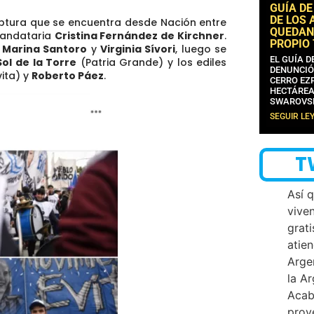
GUÍA DE
DE LOS 
ruptura que se encuentra desde Nación entre
QUEDAN
mandataria
Cristina Fernández de Kirchner
.
PROPIO
s
Marina Santoro
y
Virginia Sívori
, luego se
EL GUÍA 
Sol de la Torre
(Patria Grande) y
los ediles
DENUNCIÓ
ita) y
Roberto Páez
.
CERRO EZP
HECTÁREA
SWAROVS
SEGUIR LE
T
Así 
vive
grati
atien
Arge
la A
Acab
proy