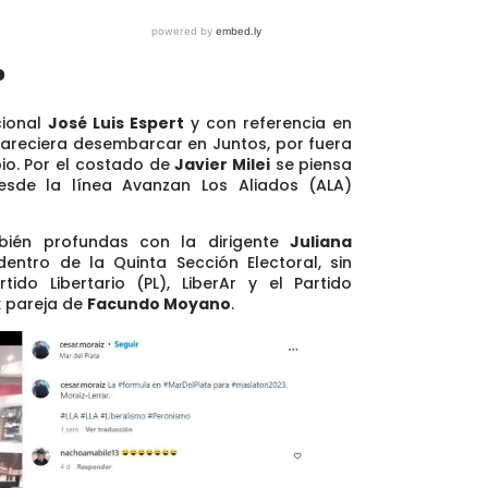
?
cional
José Luis Espert
y con referencia en
pareciera desembarcar en Juntos
, por fuera
pio. Por el costado de
Javier Milei
se piensa
sde la línea Avanzan Los Aliados (ALA)
bién profundas con la dirigente
Juliana
tro de la Quinta Sección Electoral, sin
rtido Libertario (PL), LiberAr y el Partido
x pareja de
Facundo Moyano
.