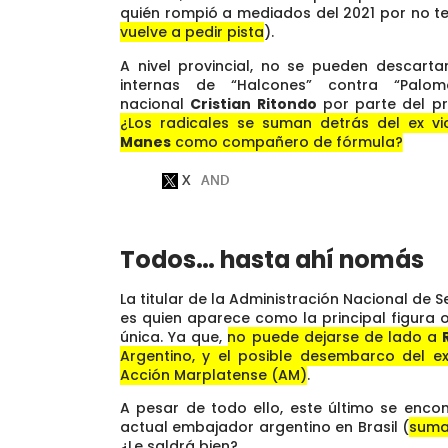
quién rompió a mediados del 2021 por no ten
vuelve a pedir pista
).
A nivel provincial, no se pueden descar
internas de “Halcones” contra “Palom
nacional
Cristian Ritondo
por parte del p
¿Los radicales se suman detrás del ex v
Manes
como compañero de fórmula?
Todos… hasta ahí nomás
La titular de la Administración Nacional de 
es quien aparece como la principal figura o
única. Ya que,
no puede dejarse de lado a
Argentino, y el posible desembarco del e
Acción Marplatense (AM)
.
A pesar de todo ello, este último se enc
actual embajador argentino en Brasil (
suma
¿Le saldrá bien?