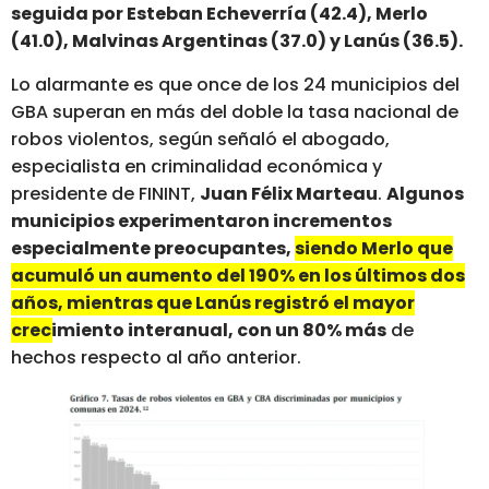
seguida por Esteban Echeverría (42.4), Merlo
(41.0), Malvinas Argentinas (37.0) y Lanús (36.5).
Lo alarmante es que once de los 24 municipios del
GBA superan en más del doble la tasa nacional de
robos violentos, según señaló el abogado,
especialista en criminalidad económica y
presidente de FININT,
Juan Félix Marteau
.
Algunos
municipios experimentaron incrementos
especialmente preocupantes,
siendo Merlo que
acumuló un aumento del 190% en los últimos dos
años, mientras que Lanús registró el mayor
crecimiento interanual, con un 80% más
de
hechos respecto al año anterior.