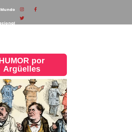
Mundo
acional
HUMOR por
Argüelles​