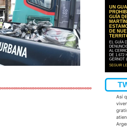
UN GUA
PROHIB
GUÍA D
MARTÍN
ESTAM
DE NUE
TERRIT
EL GUÍA 
DENUNCI
AL CERRO
DE 1.672
GERNOT 
SEGUIR L
T
Así 
vive
grati
atien
Arge