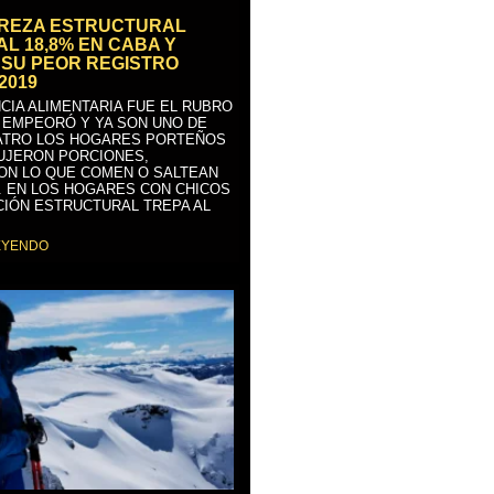
BREZA ESTRUCTURAL
AL 18,8% EN CABA Y
SU PEOR REGISTRO
2019
CIA ALIMENTARIA FUE EL RUBRO
 EMPEORÓ Y YA SON UNO DE
ATRO LOS HOGARES PORTEÑOS
UJERON PORCIONES,
ON LO QUE COMEN O SALTEAN
. EN LOS HOGARES CON CHICOS
CIÓN ESTRUCTURAL TREPA AL
EYENDO