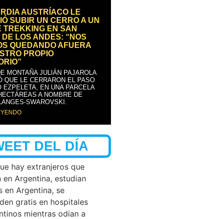
RDIA AUSTRÍACO LE
IÓ SUBIR UN CERRO A UN
E TREKKING EN SAN
 DE LOS ANDES: “NOS
OS QUEDANDO AFUERA
STRO PROPIO
ORIO”
DE MONTAÑA JULIÁN PAJAROLA
Ó QUE LE CERRARON EL PASO
 EZPELETA, EN UNA PARCELA
 HECTÁREAS A NOMBRE DE
LANGES-SWAROVSKI.
EYENDO
WEET DEL DÍA
que hay extranjeros que
n en Argentina, estudian
s en Argentina, se
den gratis en hospitales
ntinos mientras odian a