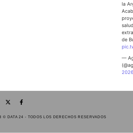
la A
Acab
proy
salu
extra
de B
pic.
— Ag
(@ag
202
3 © DATA 24 - TODOS LOS DERECHOS RESERVADOS