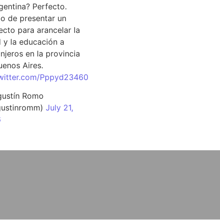
rgentina? Perfecto.
o de presentar un
ecto para arancelar la
d y la educación a
njeros en la provincia
uenos Aires.
twitter.com/Pppyd23460
ustín Romo
ustinromm)
July 21,
6