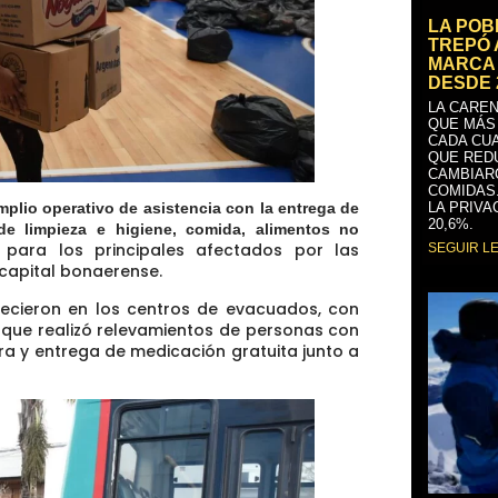
LA PO
TREPÓ 
MARCA 
DESDE 
LA CAREN
QUE MÁS
CADA CU
QUE RED
CAMBIAR
COMIDAS
LA PRIVA
plio operativo de asistencia con la entrega de
20,6%.
de limpieza e higiene, comida, alimentos no
para los principales afectados por las
SEGUIR L
capital bonaerense.
necieron en los centros de evacuados, con
que realizó relevamientos de personas con
a y entrega de medicación gratuita junto a