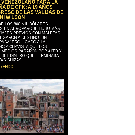
 VENEZOLANO PARA LA
A DE CFK: A 19 AÑOS
GRESO DE LAS VALIJAS DE
NI WILSON
E LOS 800 MIL DÓLARES
S EN AEROPARQUE HUBO MÁS
VIAJES PREVIOS CON MALETAS
LEGARON A DESTINO, UN
PASAJERO LIGADO A LA
NCIA CHAVISTA QUE LOS
 MEDIOS PASARON POR ALTO Y
 DEL DINERO QUE TERMINABA
AS SUIZAS.
EYENDO