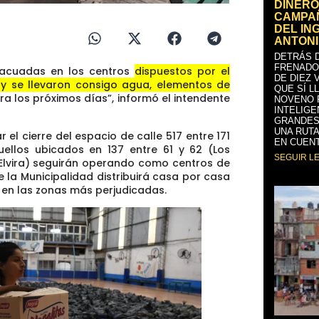
DINERO
CAMPAÑ
DEL IN
ANTONI
DETRÁS D
FRENADO
acuadas en los centros
dispuestos por el
DE DIEZ 
y se llevaron consigo agua, elementos de
QUE SÍ L
a los próximos días”, informó el intendente
NOVENO 
INTELIGE
GRANDES
UNA RUTA
 el cierre del espacio de calle 517 entre 171
EN CUENT
ellos ubicados en 137 entre 61 y 62 (Los
SEGUIR L
a Elvira) seguirán operando como centros de
 la Municipalidad distribuirá casa por casa
o en las zonas más perjudicadas.