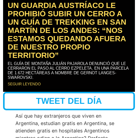
UN GUARDIA AUSTRÍACO LE
PROHIBIÓ SUBIR UN CERRO A
UN GUÍA DE TREKKING EN SAN
MARTÍN DE LOS ANDES: “NOS
ESTAMOS QUEDANDO AFUERA
DE NUESTRO PROPIO
TERRITORIO”
EL GUÍA DE MONTAÑA JULIÁN PAJAROLA DENUNCIÓ QUE LE
CERRARON EL PASO AL CERRO EZPELETA, EN UNA PARCELA
DE 1.672 HECTÁREAS A NOMBRE DE GERNOT LANGES-
SWAROVSKI.
SEGUIR LEYENDO
TWEET DEL DÍA
Así que hay extranjeros que viven en
Argentina, estudian gratis en Argentina, se
atienden gratis en hospitales Argentinos
mientras odian a la Argentina? Perfecto.