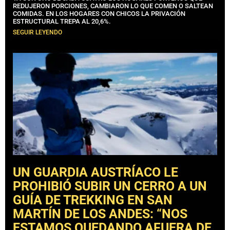
REDUJERON PORCIONES, CAMBIARON LO QUE COMEN O SALTEAN
COMIDAS. EN LOS HOGARES CON CHICOS LA PRIVACIÓN
ESTRUCTURAL TREPA AL 20,6%.
SEGUIR LEYENDO
UN GUARDIA AUSTRÍACO LE
PROHIBIÓ SUBIR UN CERRO A UN
GUÍA DE TREKKING EN SAN
MARTÍN DE LOS ANDES: “NOS
ESTAMOS QUEDANDO AFUERA DE