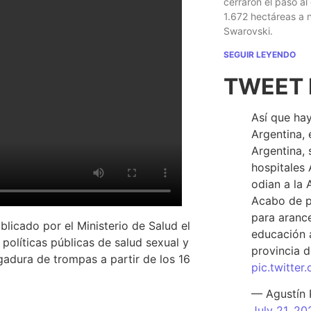
cerraron el paso al
1.672 hectáreas a
Swarovski.
SEGUIR LEYENDO
TWEET 
Así que hay
Argentina, 
Argentina, 
hospitales 
odian a la 
Acabo de p
para arance
blicado por el Ministerio de Salud el
educación a
políticas públicas de salud sexual y
provincia d
gadura de trompas a partir de los 16
pic.twitte
— Agustín
July 21, 20