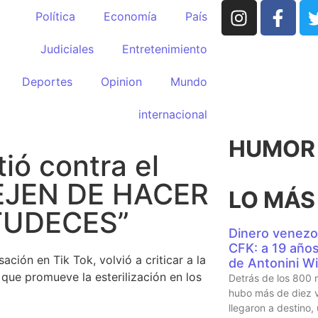
Política
Economía
País
Judiciales
Entretenimiento
Deportes
Opinion
Mundo
internacional
HUMOR p
ió contra el
DEJEN DE HACER
LO MÁS
TUDECES”
Dinero venezo
CFK: a 19 años 
ación en Tik Tok, volvió a criticar a la
de Antonini Wi
que promueve la esterilización en los
Detrás de los 800 
hubo más de diez v
llegaron a destino,