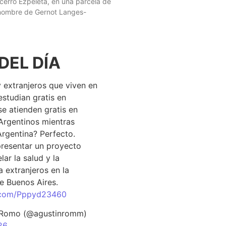
 cerro Ezpeleta, en una parcela de
 nombre de Gernot Langes-
DEL DÍA
 extranjeros que viven en
estudian gratis en
se atienden gratis en
Argentinos mientras
Argentina? Perfecto.
resentar un proyecto
lar la salud y la
 extranjeros en la
e Buenos Aires.
r.com/Pppyd23460
 Romo (@agustinromm)
26