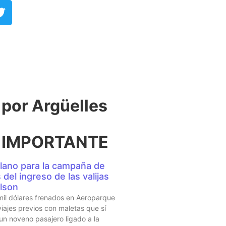
or Argüelles​
 IMPORTANTE
lano para la campaña de
del ingreso de las valijas
lson
mil dólares frenados en Aeroparque
iajes previos con maletas que sí
 un noveno pasajero ligado a la