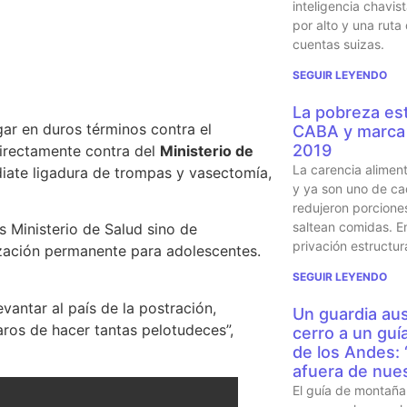
inteligencia chavi
por alto y una ruta
cuentas suizas.
SEGUIR LEYENDO
La pobreza est
gar en duros términos contra el
CABA y marca 
2019
 directamente contra del
Ministerio de
La carencia alimen
iate ligadura de trompas y vasectomía,
y ya son uno de ca
redujeron porcione
saltean comidas. En
s Ministerio de Salud sino de
privación estructur
zación permanente para adolescentes.
SEGUIR LEYENDO
vantar al país de la postración,
Un guardia aus
jaros de hacer tantas pelotudeces”
,
cerro a un guí
de los Andes:
afuera de nues
El guía de montaña 