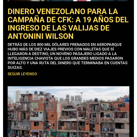
DINERO VENEZOLANO PARA LA
CAMPAÑA DE CFK: A 19 AÑOS DEL
INGRESO DE LAS VALIJAS DE
ANTONINI WILSON
DETRÁS DE LOS 800 MIL DÓLARES FRENADOS EN AEROPARQUE
HUBO MÁS DE DIEZ VIAJES PREVIOS CON MALETAS QUE SÍ
LLEGARON A DESTINO, UN NOVENO PASAJERO LIGADO A LA
INTELIGENCIA CHAVISTA QUE LOS GRANDES MEDIOS PASARON
POR ALTO Y UNA RUTA DEL DINERO QUE TERMINABA EN CUENTAS
SUIZAS.
SEGUIR LEYENDO