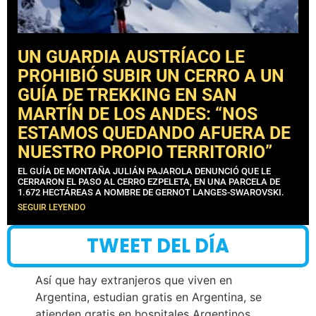
UN GUARDIA AUSTRÍACO LE
PROHIBIÓ SUBIR UN CERRO A UN
GUÍA DE TREKKING EN SAN
MARTÍN DE LOS ANDES: “NOS
ESTAMOS QUEDANDO AFUERA DE
NUESTRO PROPIO TERRITORIO”
EL GUÍA DE MONTAÑA JULIÁN PAJAROLA DENUNCIÓ QUE LE
CERRARON EL PASO AL CERRO EZPELETA, EN UNA PARCELA DE
1.672 HECTÁREAS A NOMBRE DE GERNOT LANGES-SWAROVSKI.
SEGUIR LEYENDO
TWEET DEL DÍA
Así que hay extranjeros que viven en
Argentina, estudian gratis en Argentina, se
atienden gratis en hospitales Argentinos