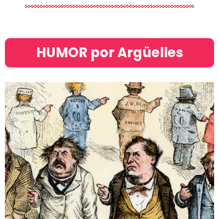
HUMOR por Argüelles​