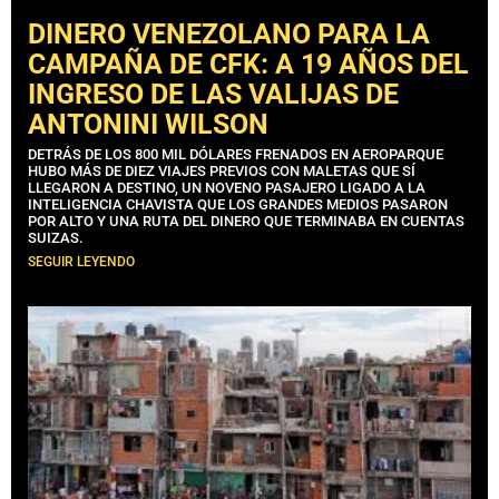
DINERO VENEZOLANO PARA LA
CAMPAÑA DE CFK: A 19 AÑOS DEL
INGRESO DE LAS VALIJAS DE
ANTONINI WILSON
DETRÁS DE LOS 800 MIL DÓLARES FRENADOS EN AEROPARQUE
HUBO MÁS DE DIEZ VIAJES PREVIOS CON MALETAS QUE SÍ
LLEGARON A DESTINO, UN NOVENO PASAJERO LIGADO A LA
INTELIGENCIA CHAVISTA QUE LOS GRANDES MEDIOS PASARON
POR ALTO Y UNA RUTA DEL DINERO QUE TERMINABA EN CUENTAS
SUIZAS.
SEGUIR LEYENDO