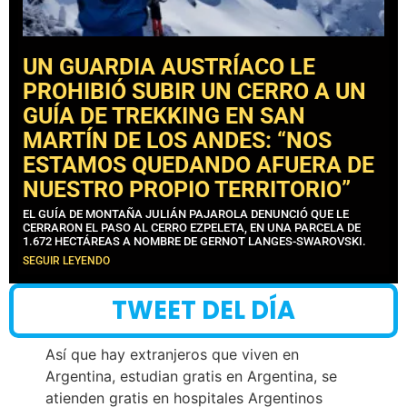
UN GUARDIA AUSTRÍACO LE
PROHIBIÓ SUBIR UN CERRO A UN
GUÍA DE TREKKING EN SAN
MARTÍN DE LOS ANDES: “NOS
ESTAMOS QUEDANDO AFUERA DE
NUESTRO PROPIO TERRITORIO”
EL GUÍA DE MONTAÑA JULIÁN PAJAROLA DENUNCIÓ QUE LE
CERRARON EL PASO AL CERRO EZPELETA, EN UNA PARCELA DE
1.672 HECTÁREAS A NOMBRE DE GERNOT LANGES-SWAROVSKI.
SEGUIR LEYENDO
TWEET DEL DÍA
Así que hay extranjeros que viven en
Argentina, estudian gratis en Argentina, se
atienden gratis en hospitales Argentinos