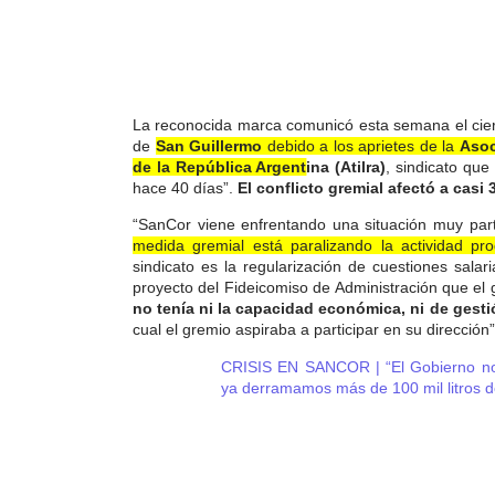
La reconocida marca comunicó esta semana el cierre
de
San Guillermo
debido a los aprietes de la
Asoc
de la República Argentina (Atilra)
, sindicato que
hace 40 días”.
El conflicto gremial afectó a casi
“SanCor viene enfrentando una situación muy partic
medida gremial está paralizando la actividad pro
sindicato es la regularización de cuestiones salar
proyecto del Fideicomiso de Administración que e
no tenía ni la capacidad económica, ni de gest
cual el gremio aspiraba a participar en su direcció
CRISIS EN SANCOR | “El Gobierno nos
ya derramamos más de 100 mil litros d