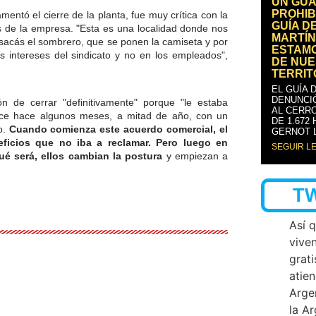
UN GUA
PROHIB
lamentó el cierre de la planta, fue muy crítica con la
GUÍA D
res de la empresa. "Esta es una localidad donde nos
MARTÍN
sacás el sombrero, que se ponen la camiseta y por
ESTAM
 intereses del sindicato
y no en los empleados",
DE NUE
TERRIT
EL GUÍA 
DENUNCI
 de cerrar "definitivamente" porque "le estaba
AL CERRO
ace hace algunos meses, a mitad de año, con un
DE 1.672
o.
Cuando comienza este acuerdo comercial, el
GERNOT 
eficios que no iba a reclamar. Pero luego en
SEGUIR L
qué será, ellos cambian la postura
y empiezan a
T
Así 
vive
grati
atien
Arge
la A