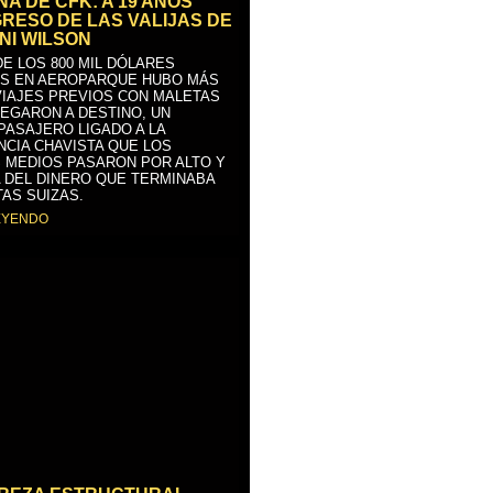
A DE CFK: A 19 AÑOS
GRESO DE LAS VALIJAS DE
NI WILSON
E LOS 800 MIL DÓLARES
S EN AEROPARQUE HUBO MÁS
VIAJES PREVIOS CON MALETAS
LEGARON A DESTINO, UN
PASAJERO LIGADO A LA
NCIA CHAVISTA QUE LOS
 MEDIOS PASARON POR ALTO Y
 DEL DINERO QUE TERMINABA
AS SUIZAS.
EYENDO