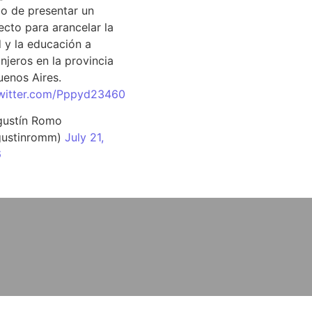
o de presentar un
ecto para arancelar la
d y la educación a
njeros en la provincia
uenos Aires.
twitter.com/Pppyd23460
ustín Romo
ustinromm)
July 21,
6