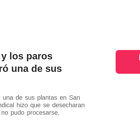
s
Judiciales
Entretenimiento
Deportes
Opinion
Mundo
inter
 y los paros
ró una de sus
ró una de sus plantas en San
ndical hizo que se desecharan
 no pudo procesarse.