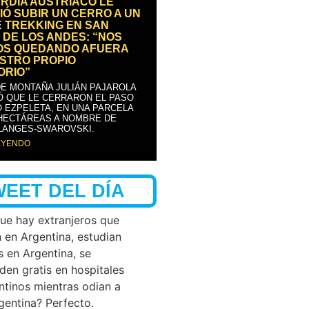
RDIA AUSTRÍACO LE
IÓ SUBIR UN CERRO A UN
E TREKKING EN SAN
 DE LOS ANDES: “NOS
OS QUEDANDO AFUERA
STRO PROPIO
ORIO”
DE MONTAÑA JULIÁN PAJAROLA
Ó QUE LE CERRARON EL PASO
 EZPELETA, EN UNA PARCELA
 HECTÁREAS A NOMBRE DE
LANGES-SWAROVSKI.
EYENDO
WEET DEL DÍA
que hay extranjeros que
n en Argentina, estudian
s en Argentina, se
den gratis en hospitales
ntinos mientras odian a
rgentina? Perfecto.