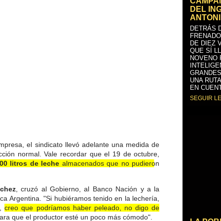
CAMPAÑ
DEL IN
ANTONI
DETRÁS D
FRENADO
DE DIEZ 
QUE SÍ L
NOVENO 
INTELIGE
GRANDES
UNA RUTA
EN CUENT
SEGUIR L
mpresa, el sindicato llevó adelante una medida de
cción normal. Vale recordar que el 19 de octubre,
0 litros de leche
almacenados que no pudieron
nchez
, cruzó al Gobierno, al Banco Nación y a la
a Argentina. "Si hubiéramos tenido en la lechería,
a,
creo que podríamos haber peleado, no digo de
ara que el productor esté un poco más cómodo".