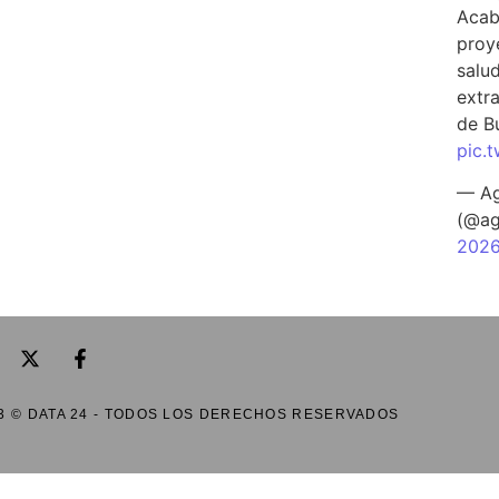
Acab
proy
salu
extra
de B
pic.
— Ag
(@ag
202
3 © DATA 24 - TODOS LOS DERECHOS RESERVADOS