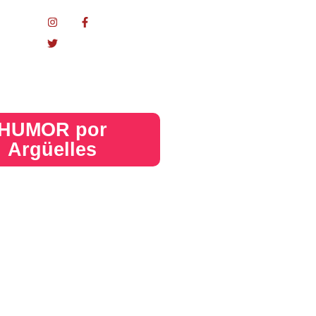
nacional
HUMOR por
Argüelles​