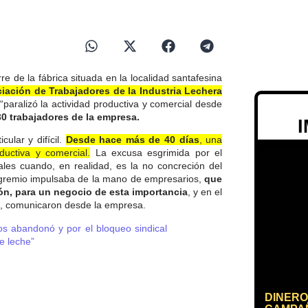
 de la fábrica situada en la localidad santafesina
iación de Trabajadores de la Industria Lechera
 “paralizó la actividad productiva y comercial desde
 30 trabajadores de la empresa.
ular y difícil.
Desde hace más de 40 días
, una
ductiva y comercial.
La excusa esgrimida por el
iales cuando, en realidad, es la no concreción del
l gremio impulsaba de la mano de empresarios,
que
ión, para un negocio de esta importancia
, y en el
n”, comunicaron desde la empresa.
 abandonó y por el bloqueo sindical
e leche”
DINERO