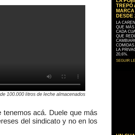
LA PO
TREPÓ 
MARCA 
DESDE 
LA CAREN
QUE MÁS
CADA CU
QUE RED
CAMBIAR
COMIDAS
LA PRIVA
20,6%.
SEGUIR L
de 100.000 litros de leche almacenados
ue tenemos acá. Duele que más
ereses del sindicato y no en los