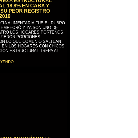
BREZA ESTRUCTURAL
AL 18,8% EN CABA Y
SU PEOR REGISTRO
2019
CIA ALIMENTARIA FUE EL RUBRO
 EMPEORÓ Y YA SON UNO DE
ATRO LOS HOGARES PORTEÑOS
UJERON PORCIONES,
ON LO QUE COMEN O SALTEAN
. EN LOS HOGARES CON CHICOS
CIÓN ESTRUCTURAL TREPA AL
EYENDO