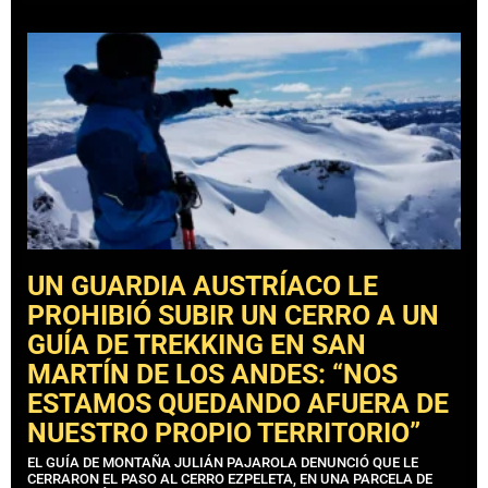
UN GUARDIA AUSTRÍACO LE
PROHIBIÓ SUBIR UN CERRO A UN
GUÍA DE TREKKING EN SAN
MARTÍN DE LOS ANDES: “NOS
ESTAMOS QUEDANDO AFUERA DE
NUESTRO PROPIO TERRITORIO”
EL GUÍA DE MONTAÑA JULIÁN PAJAROLA DENUNCIÓ QUE LE
CERRARON EL PASO AL CERRO EZPELETA, EN UNA PARCELA DE