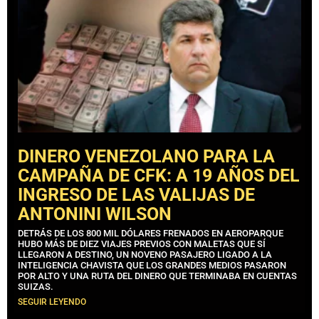
DINERO VENEZOLANO PARA LA
CAMPAÑA DE CFK: A 19 AÑOS DEL
INGRESO DE LAS VALIJAS DE
ANTONINI WILSON
DETRÁS DE LOS 800 MIL DÓLARES FRENADOS EN AEROPARQUE
HUBO MÁS DE DIEZ VIAJES PREVIOS CON MALETAS QUE SÍ
LLEGARON A DESTINO, UN NOVENO PASAJERO LIGADO A LA
INTELIGENCIA CHAVISTA QUE LOS GRANDES MEDIOS PASARON
POR ALTO Y UNA RUTA DEL DINERO QUE TERMINABA EN CUENTAS
SUIZAS.
SEGUIR LEYENDO