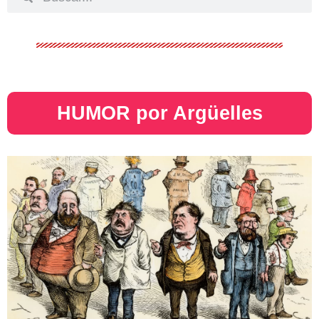
HUMOR por Argüelles​