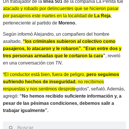
Un trabajador de la
línea 501
de la compañía La Perlita fue
atacado y robado por delincuentes que se hicieron pasar
por pasajeros este martes en la localidad de
La Reja
,
perteneciente al partido de
Moreno.
Según informó Alejandro, un compañero del hombre
asaltado,
“los criminales subieron al colectiv
o
como
pasajeros, lo atacaron y le robaron”. “Eran entre dos y
tres personas armadas que le cortaron la cara”
, reveló
en una conversación con
TN
.
“El conductor está bien, fuera de peligro,
pero seguimos
sufriendo hechos de inseguridad
, no recibimos
respuestas y nos sentimos desprotegidos”
, señaló. Además,
agregó:
“No hemos recibido suficiente información y, a
pesar de las pésimas condiciones, debemos salir a
trabajar igualmente”.