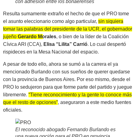
con adhesión entre los bonaerenses
Resulta sumamente extraño el hecho de que el PRO tome
el asunto eleccionario como algo particular,
sin siquiera
tomar las palabras del presidente de la UCR, el gobernador
jujeño
Gerardo Morales
, o bien de la líder de la Coalición
Cívica ARI (CCA),
Elisa “Lilita” Carrió
. Lo cual despertó
rispideces en la Mesa Nacional del espacio.
A pesar de todo ello, ahora se sumó a la carrera el ya
mencionado Burlando con sus sueños de querer quedarse
con la provincia de Buenos Aires. Por eso mismo, desde el
PRO lo sedujeron para que forme parte del partido y juegue
libremente.
“Tiene reconocimiento y la gente lo conoce más
que el resto de opciones”
, aseguraron a este medio fuentes
oficiales.
El reconocido abogado Fernando Burlando es
una nueva opción para el PRO en provincia