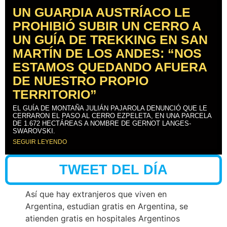
UN GUARDIA AUSTRÍACO LE
PROHIBIÓ SUBIR UN CERRO A
UN GUÍA DE TREKKING EN SAN
MARTÍN DE LOS ANDES: “NOS
ESTAMOS QUEDANDO AFUERA
DE NUESTRO PROPIO
TERRITORIO”
EL GUÍA DE MONTAÑA JULIÁN PAJAROLA DENUNCIÓ QUE LE
CERRARON EL PASO AL CERRO EZPELETA, EN UNA PARCELA
DE 1.672 HECTÁREAS A NOMBRE DE GERNOT LANGES-
SWAROVSKI.
SEGUIR LEYENDO
TWEET DEL DÍA
Así que hay extranjeros que viven en
Argentina, estudian gratis en Argentina, se
atienden gratis en hospitales Argentinos