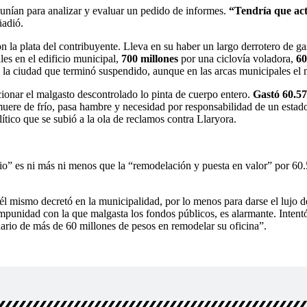
reunían para analizar y evaluar un pedido de informes.
“Tendría que actu
ñadió.
n la plata del contribuyente. Lleva en su haber un largo derrotero de 
es en el edificio municipal,
700 millones
por una ciclovía voladora,
60
 la ciudad que terminó suspendido, aunque en las arcas municipales el
ccionar el malgasto descontrolado lo pinta de cuerpo entero.
Gastó 60.57
muere de frío, pasa hambre y necesidad por responsabilidad de un estad
ítico que se subió a la ola de reclamos contra Llaryora.
rio” es ni más ni menos que la “remodelación y puesta en valor” por 6
 mismo decretó en la municipalidad, por lo menos para darse el lujo de 
mpunidad con la que malgasta los fondos públicos, es alarmante. Intent
onario de más de 60 millones de pesos en remodelar su oficina”.