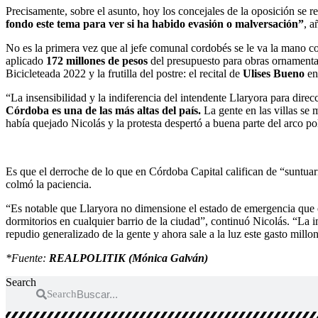
Precisamente, sobre el asunto, hoy los concejales de la oposición se 
fondo este tema para ver si ha habido evasión o malversación”
, a
No es la primera vez que al jefe comunal cordobés se le va la mano co
aplicado
172 millones de pesos
del presupuesto para obras ornamental
Bicicleteada 2022 y la frutilla del postre: el recital de
Ulises Bueno
en
“La insensibilidad y la indiferencia del intendente Llaryora para dire
Córdoba es una de las más altas del país.
La gente en las villas se 
había quejado Nicolás y la protesta despertó a buena parte del arco pol
Es que el derroche de lo que en Córdoba Capital califican de “suntua
colmó la paciencia.
“Es notable que Llaryora no dimensione el estado de emergencia que él
dormitorios en cualquier barrio de la ciudad”, continuó Nicolás.
“La i
repudio generalizado de la gente y ahora sale a la luz este gasto mill
*Fuente:
REALPOLITIK (Mónica Galván)
Search
Search