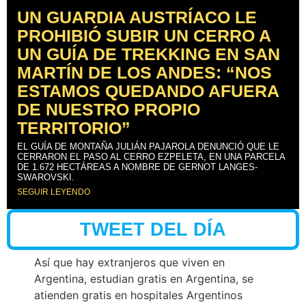
UN GUARDIA AUSTRÍACO LE
PROHIBIÓ SUBIR UN CERRO A
UN GUÍA DE TREKKING EN SAN
MARTÍN DE LOS ANDES: “NOS
ESTAMOS QUEDANDO AFUERA
DE NUESTRO PROPIO
TERRITORIO”
EL GUÍA DE MONTAÑA JULIÁN PAJAROLA DENUNCIÓ QUE LE
CERRARON EL PASO AL CERRO EZPELETA, EN UNA PARCELA
DE 1.672 HECTÁREAS A NOMBRE DE GERNOT LANGES-
SWAROVSKI.
SEGUIR LEYENDO
TWEET DEL DÍA
Así que hay extranjeros que viven en
Argentina, estudian gratis en Argentina, se
atienden gratis en hospitales Argentinos