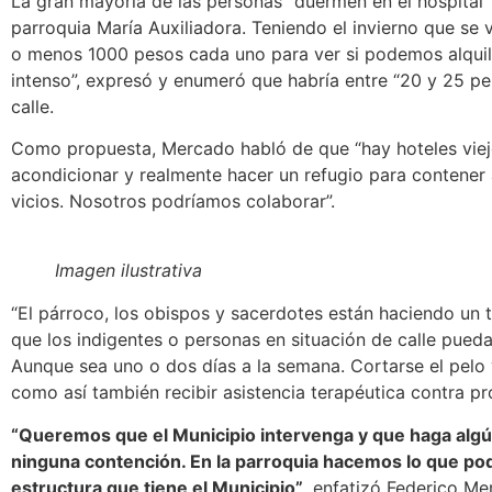
La gran mayoría de las personas “duermen en el hospital”
parroquia María Auxiliadora. Teniendo el invierno que se
o menos 1000 pesos cada uno para ver si podemos alquila
intenso”, expresó y enumeró que habría entre “20 y 25 pe
calle.
Como propuesta, Mercado habló de que “hay hoteles vie
acondicionar y realmente hacer un refugio para contener 
vicios. Nosotros podríamos colaborar”.
Imagen ilustrativa
“El párroco, los obispos y sacerdotes están haciendo un t
que los indigentes o personas en situación de calle pued
Aunque sea uno o dos días a la semana. Cortarse el pelo
como así también recibir asistencia terapéutica contra 
“Queremos que el Municipio intervenga y que haga algú
ninguna contención. En la parroquia hacemos lo que p
estructura que tiene el Municipio”
, enfatizó Federico Me