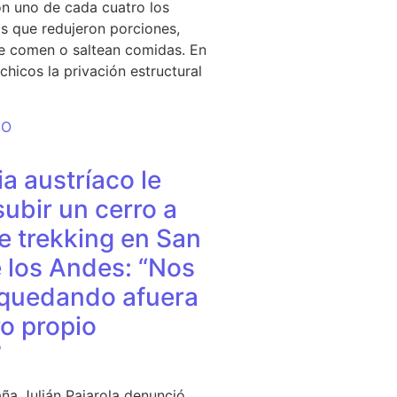
n uno de cada cuatro los
s que redujeron porciones,
e comen o saltean comidas. En
chicos la privación estructural
DO
a austríaco le
subir un cerro a
e trekking en San
 los Andes: “Nos
quedando afuera
o propio
”
ña Julián Pajarola denunció