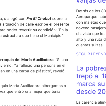
valijas d
Detrás de los 80
Aeroparque hubo
ta, dialogó con
Fm El Chubut
sobre la
con maletas que 
a situación de calle escribe el presente
noveno pasajero 
ara poder revertir su condición:
“En la
chavista que lo
structura que tiene el Municipio”.
alto y una ruta 
cuentas suizas.
SEGUIR LEYEN
rroquia del María Auxiliadora
: “
Si uno
vierno. Ya falleció una persona en el
La pobrez
ven en una carpa de plástico”
, reveló
trepó al 
marca su 
quia María Auxiliadora albergamos a
desde 20
vez que entró una mujer que tenía
La carencia alim