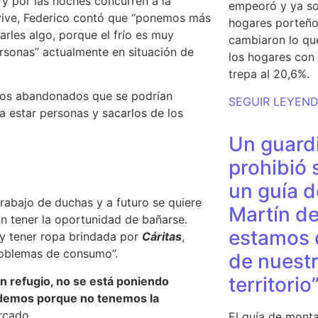
 y por las noches concurren a la
empeoró y ya so
 vive, Federico contó que “ponemos más
hogares porteño
rles algo, porque el frío es muy
cambiaron lo qu
rsonas” actualmente en situación de
los hogares con 
trepa al 20,6%.
jos abandonados que se podrían
SEGUIR LEYEN
a estar personas y sacarlos de los
Un guardi
prohibió 
un guía d
rabajo de duchas y a futuro se quiere
Martín de
an tener la oportunidad de bañarse.
estamos 
 y tener ropa brindada por
Cárita
s
,
problemas de consumo”.
de nuestr
territorio
n refugio, no se está poniendo
odemos porque no tenemos la
rcado.
El guía de monta