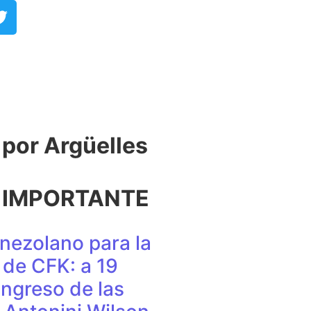
or Argüelles​
 IMPORTANTE
nezolano para la
de CFK: a 19
ingreso de las