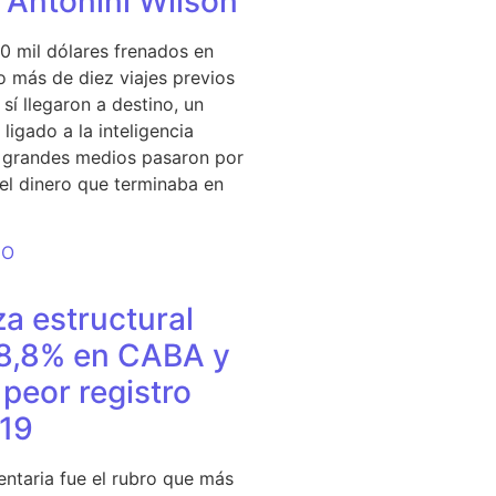
e Antonini Wilson
0 mil dólares frenados en
 más de diez viajes previos
sí llegaron a destino, un
ligado a la inteligencia
s grandes medios pasaron por
del dinero que terminaba en
DO
a estructural
18,8% en CABA y
peor registro
19
entaria fue el rubro que más