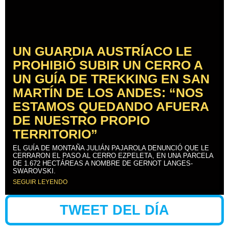
UN GUARDIA AUSTRÍACO LE
PROHIBIÓ SUBIR UN CERRO A
UN GUÍA DE TREKKING EN SAN
MARTÍN DE LOS ANDES: “NOS
ESTAMOS QUEDANDO AFUERA
DE NUESTRO PROPIO
TERRITORIO”
EL GUÍA DE MONTAÑA JULIÁN PAJAROLA DENUNCIÓ QUE LE
CERRARON EL PASO AL CERRO EZPELETA, EN UNA PARCELA
DE 1.672 HECTÁREAS A NOMBRE DE GERNOT LANGES-
SWAROVSKI.
SEGUIR LEYENDO
TWEET DEL DÍA