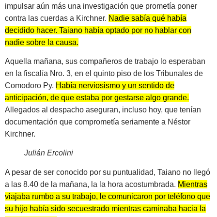
impulsar aún más una investigación que prometía poner
contra las cuerdas a Kirchner.
Nadie sabía qué había
decidido hacer. Taiano había optado por no hablar con
nadie sobre la causa.
Aquella mañana, sus compañeros de trabajo lo esperaban
en la fiscalía Nro. 3, en el quinto piso de los Tribunales de
Comodoro Py.
Había nerviosismo y un sentido de
anticipación, de que estaba por gestarse algo grande.
Allegados al despacho aseguran, incluso hoy, que tenían
documentación que comprometía seriamente a Néstor
Kirchner.
Julián Ercolini
A pesar de ser conocido por su puntualidad, Taiano no llegó
a las 8.40 de la mañana, la la hora acostumbrada.
Mientras
viajaba rumbo a su trabajo, le comunicaron por teléfono que
su hijo había sido secuestrado mientras caminaba hacia la