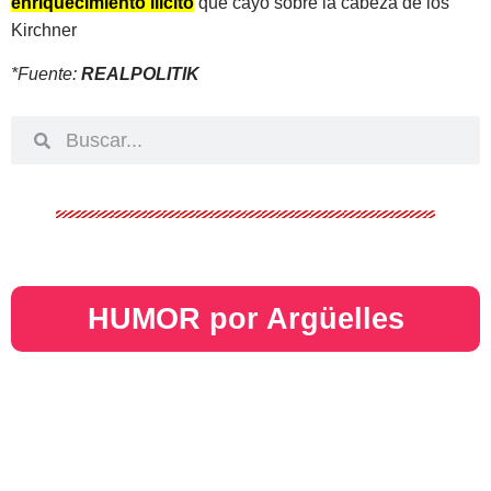
enriquecimiento ilícito
que cayó sobre la cabeza de los
Kirchner
*Fuente:
REALPOLITIK
HUMOR por Argüelles​