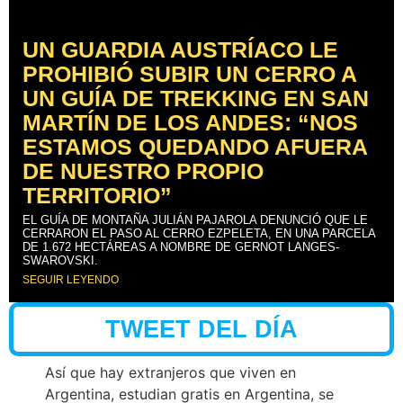
UN GUARDIA AUSTRÍACO LE
PROHIBIÓ SUBIR UN CERRO A
UN GUÍA DE TREKKING EN SAN
MARTÍN DE LOS ANDES: “NOS
ESTAMOS QUEDANDO AFUERA
DE NUESTRO PROPIO
TERRITORIO”
EL GUÍA DE MONTAÑA JULIÁN PAJAROLA DENUNCIÓ QUE LE
CERRARON EL PASO AL CERRO EZPELETA, EN UNA PARCELA
DE 1.672 HECTÁREAS A NOMBRE DE GERNOT LANGES-
SWAROVSKI.
SEGUIR LEYENDO
TWEET DEL DÍA
Así que hay extranjeros que viven en
Argentina, estudian gratis en Argentina, se