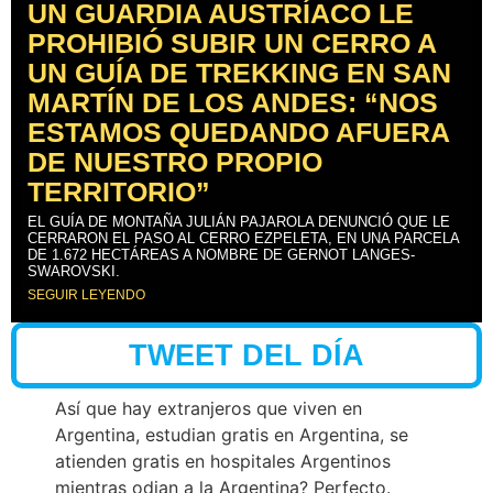
UN GUARDIA AUSTRÍACO LE
PROHIBIÓ SUBIR UN CERRO A
UN GUÍA DE TREKKING EN SAN
MARTÍN DE LOS ANDES: “NOS
ESTAMOS QUEDANDO AFUERA
DE NUESTRO PROPIO
TERRITORIO”
EL GUÍA DE MONTAÑA JULIÁN PAJAROLA DENUNCIÓ QUE LE
CERRARON EL PASO AL CERRO EZPELETA, EN UNA PARCELA
DE 1.672 HECTÁREAS A NOMBRE DE GERNOT LANGES-
SWAROVSKI.
SEGUIR LEYENDO
TWEET DEL DÍA
Así que hay extranjeros que viven en
Argentina, estudian gratis en Argentina, se
atienden gratis en hospitales Argentinos
mientras odian a la Argentina? Perfecto.