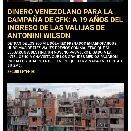
DINERO VENEZOLANO PARA LA
CAMPAÑA DE CFK: A 19 AÑOS DEL
INGRESO DE LAS VALIJAS DE
ANTONINI WILSON
DETRÁS DE LOS 800 MIL DÓLARES FRENADOS EN AEROPARQUE
HUBO MÁS DE DIEZ VIAJES PREVIOS CON MALETAS QUE SÍ
LLEGARON A DESTINO, UN NOVENO PASAJERO LIGADO A LA
INTELIGENCIA CHAVISTA QUE LOS GRANDES MEDIOS PASARON
POR ALTO Y UNA RUTA DEL DINERO QUE TERMINABA EN CUENTAS
SUIZAS.
SEGUIR LEYENDO