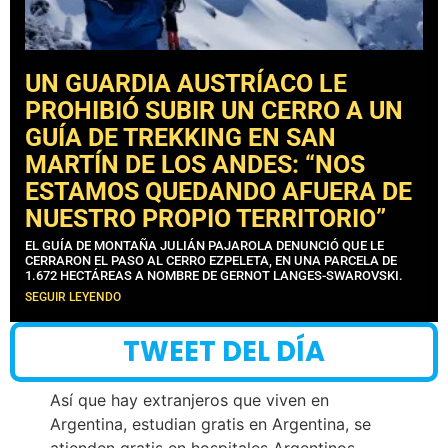
UN GUARDIA AUSTRÍACO LE
PROHIBIÓ SUBIR UN CERRO A UN
GUÍA DE TREKKING EN SAN
MARTÍN DE LOS ANDES: “NOS
ESTAMOS QUEDANDO AFUERA DE
NUESTRO PROPIO TERRITORIO”
EL GUÍA DE MONTAÑA JULIÁN PAJAROLA DENUNCIÓ QUE LE
CERRARON EL PASO AL CERRO EZPELETA, EN UNA PARCELA DE
1.672 HECTÁREAS A NOMBRE DE GERNOT LANGES-SWAROVSKI.
SEGUIR LEYENDO
TWEET DEL DÍA
Así que hay extranjeros que viven en
Argentina, estudian gratis en Argentina, se