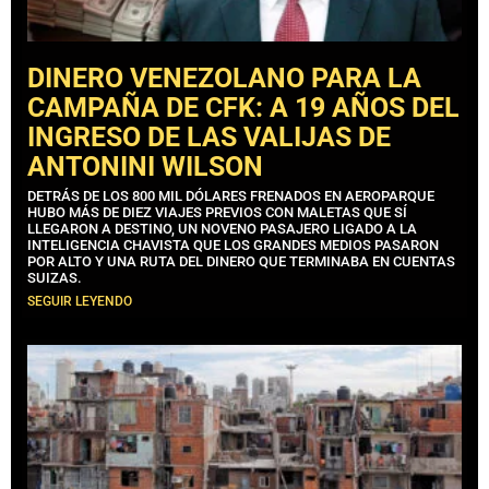
DINERO VENEZOLANO PARA LA
CAMPAÑA DE CFK: A 19 AÑOS DEL
INGRESO DE LAS VALIJAS DE
ANTONINI WILSON
DETRÁS DE LOS 800 MIL DÓLARES FRENADOS EN AEROPARQUE
HUBO MÁS DE DIEZ VIAJES PREVIOS CON MALETAS QUE SÍ
LLEGARON A DESTINO, UN NOVENO PASAJERO LIGADO A LA
INTELIGENCIA CHAVISTA QUE LOS GRANDES MEDIOS PASARON
POR ALTO Y UNA RUTA DEL DINERO QUE TERMINABA EN CUENTAS
SUIZAS.
SEGUIR LEYENDO