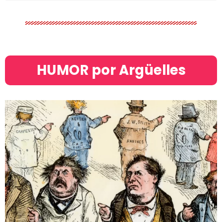
HUMOR por Argüelles​