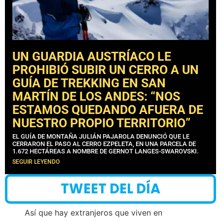
UN GUARDIA AUSTRÍACO LE
PROHIBIÓ SUBIR UN CERRO A UN
GUÍA DE TREKKING EN SAN
MARTÍN DE LOS ANDES: “NOS
ESTAMOS QUEDANDO AFUERA DE
NUESTRO PROPIO TERRITORIO”
EL GUÍA DE MONTAÑA JULIÁN PAJAROLA DENUNCIÓ QUE LE
CERRARON EL PASO AL CERRO EZPELETA, EN UNA PARCELA DE
1.672 HECTÁREAS A NOMBRE DE GERNOT LANGES-SWAROVSKI.
SEGUIR LEYENDO
TWEET DEL DÍA
Así que hay extranjeros que viven en