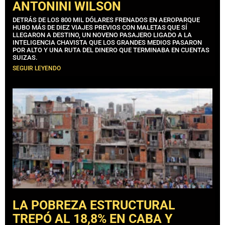
ANTONINI WILSON
DETRÁS DE LOS 800 MIL DÓLARES FRENADOS EN AEROPARQUE
HUBO MÁS DE DIEZ VIAJES PREVIOS CON MALETAS QUE SÍ
LLEGARON A DESTINO, UN NOVENO PASAJERO LIGADO A LA
INTELIGENCIA CHAVISTA QUE LOS GRANDES MEDIOS PASARON
POR ALTO Y UNA RUTA DEL DINERO QUE TERMINABA EN CUENTAS
SUIZAS.
SEGUIR LEYENDO
LA POBREZA ESTRUCTURAL
TREPÓ AL 18,8% EN CABA Y