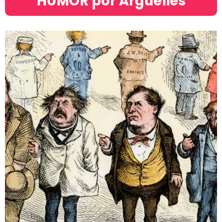
HUMOR por Argüelles​