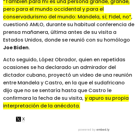
“También para mí es una persona grande, grande,
pero para el mundo occidental y para el
conservadurismo del mundo: Mandela, sí; Fidel, no”
,
cuestionó AMLO, durante su habitual conferencia de
prensa mañanera, última antes de su visita a
Estados Unidos, donde se reunió con su homólogo
Joe Biden
.
Acto seguido, López Obrador, quien en repetidas
ocasiones se ha declarado un admirador del
dictador cubano, proyectó un video de una reunión
entre Mandela y Castro, en la que el sudafricano
dijo que no se sentaría hasta que Castro le
confirmara la fecha de su visita,
y apuro su propia
interpretación de la anécdota
.