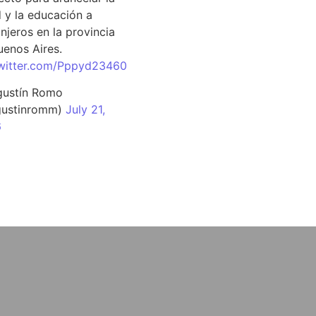
d y la educación a
njeros en la provincia
uenos Aires.
twitter.com/Pppyd23460
ustín Romo
ustinromm)
July 21,
6