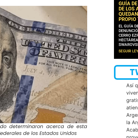
GUÍA DE
DE LOS 
QUEDAN
PROPIO
EL GUÍA 
DENUNCIÓ
CERRO EZP
HECTÁREA
SWAROVS
SEGUIR LE
T
Así 
vive
grati
atien
Arge
la A
ndo determinaron acerca de esta
Acab
ederales de los Estados Unidos
proy