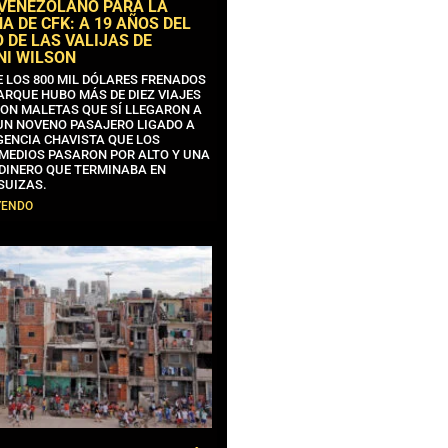
 VENEZOLANO PARA LA
 DE CFK: A 19 AÑOS DEL
 DE LAS VALIJAS DE
NI WILSON
E LOS 800 MIL DÓLARES FRENADOS
ARQUE HUBO MÁS DE DIEZ VIAJES
CON MALETAS QUE SÍ LLEGARON A
 UN NOVENO PASAJERO LIGADO A
GENCIA CHAVISTA QUE LOS
MEDIOS PASARON POR ALTO Y UNA
 DINERO QUE TERMINABA EN
SUIZAS.
YENDO