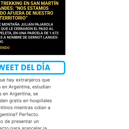
 TREKKING EN SAN MARTÍN
ANDES: “NOS ESTAMOS
DO AFUERA DE NUESTRO
 TERRITORIO”
DE MONTAÑA JULIÁN PAJAROLA
 QUE LE CERRARON EL PASO AL
ELETA, EN UNA PARCELA DE 1.672
S A NOMBRE DE GERNOT LANGES-
KI.
YENDO
WEET DEL DÍA
que hay extranjeros que
n en Argentina, estudian
s en Argentina, se
den gratis en hospitales
ntinos mientras odian a
rgentina? Perfecto.
o de presentar un
ecto para arancelar la