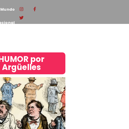
Mundo
acional
HUMOR por
Argüelles​