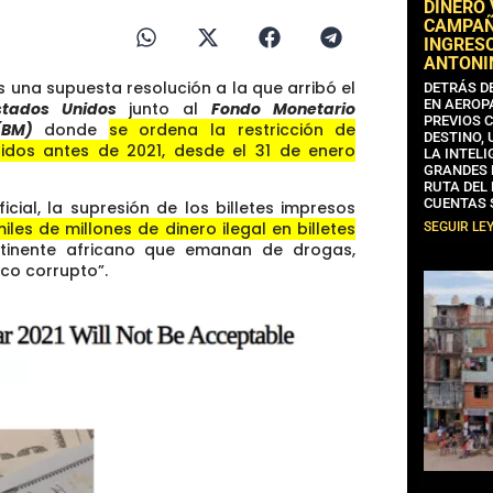
DINERO
CAMPAÑA
INGRESO
ANTONI
s una supuesta resolución a la que arribó el
DETRÁS D
EN AEROP
stados Unidos
junto al
Fondo Monetario
PREVIOS 
(BM)
donde
se ordena la restricción de
DESTINO,
itidos antes de 2021, desde el 31 de enero
LA INTELI
GRANDES 
RUTA DEL
CUENTAS 
icial, la supresión de los billetes impresos
les de millones de dinero ilegal en billetes
SEGUIR LE
inente africano que emanan de drogas,
ico corrupto”.