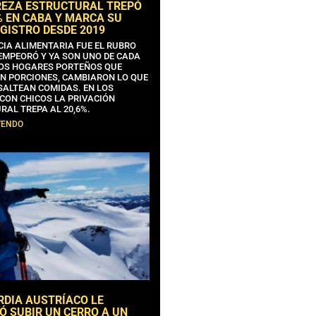
REZA ESTRUCTURAL TREPÓ
% EN CABA Y MARCA SU
GISTRO DESDE 2019
CIA ALIMENTARIA FUE EL RUBRO
EMPEORÓ Y YA SON UNO DE CADA
OS HOGARES PORTEÑOS QUE
N PORCIONES, CAMBIARON LO QUE
SALTEAN COMIDAS. EN LOS
CON CHICOS LA PRIVACIÓN
RAL TREPA AL 20,6%.
YENDO
RDIA AUSTRÍACO LE
Ó SUBIR UN CERRO A UN