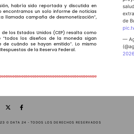
sión,
habría sido reportada y discutida en
salu
no encontramos un solo informe de noticias
extra
sta llamada campaña de desmonetización”,
de B
pic.
 de los Estados Unidos (CEP) resalta como
ue
“todos los diseños de la moneda sigan
— Ag
te de cuándo se hayan emitido”
. Lo mismo
(@ag
 Respuestas de la Reserva Federal.
202
23 © DATA 24 - TODOS LOS DERECHOS RESERVADOS