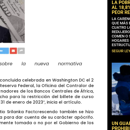
LA POB
AL 18,8
PEOR RE
LA CAREN
QUE MÁS 
CUATRO L
REDUJERO
COMEN O 
HOGARES 
ESTRUCTU
SEGUIR LE
a sobre la nueva normativa
n concluida celebrada en Washington DC el 2
Reserva Federal, la Oficina del Contralor de
rnadores de los Bancos Centrales de África,
cha para la restricción del billete de curso
 de enero de 2023″, inicia el artículo.
itio Srilanka Factcrescendo también se hizo
ia para dar cuenta de su carácter apócrifo
.
ealmente tomada o no por el Gobierno de los
UN GUA
PROHIBI