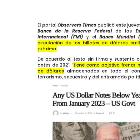
El portal
Observers Times
publicó este jueve
Banco de la Reserva Federal
de los
E
Internacional (FMI)
y el
Banco Mundial 
circulación de los billetes de dólares em
próximo
.
De acuerdo al texto sin firma y sustento of
antes de 2021 “
tiene como objetivo frenar mi
de dólares
almacenados en todo el cont
terrorismo, secuestro y del entramado polít