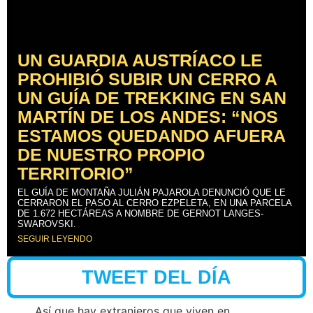
UN GUARDIA AUSTRÍACO LE
PROHIBIÓ SUBIR UN CERRO A
UN GUÍA DE TREKKING EN SAN
MARTÍN DE LOS ANDES: “NOS
ESTAMOS QUEDANDO AFUERA
DE NUESTRO PROPIO
TERRITORIO”
EL GUÍA DE MONTAÑA JULIÁN PAJAROLA DENUNCIÓ QUE LE
CERRARON EL PASO AL CERRO EZPELETA, EN UNA PARCELA
DE 1.672 HECTÁREAS A NOMBRE DE GERNOT LANGES-
SWAROVSKI.
SEGUIR LEYENDO
TWEET DEL DÍA
Así que hay extranjeros que viven en