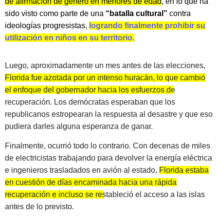
de afirmación de género en menores de edad
, en lo que ha
sido visto como parte de una
“batalla cultural”
contra
ideologías progresistas,
logrando finalmente prohibir su
utilización en niños en su territorio.
Luego, aproximadamente un mes antes de las elecciones,
Florida fue azotada por un intenso huracán, lo que cambió
el enfoque del gobernador hacia los esfuerzos de
recuperación.
Los demócratas esperaban que los
republicanos estropearan la respuesta al desastre y que eso
pudiera darles alguna esperanza de ganar.
Finalmente, ocurrió todo lo contrario. Con decenas de miles
de electricistas trabajando para devolver la energía eléctrica
e ingenieros trasladados en avión al estado,
Florida estaba
en cuestión de días encaminada hacia una rápida
recuperación e incluso se restableció el acceso a las islas
antes de lo previsto.