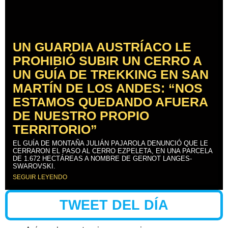
UN GUARDIA AUSTRÍACO LE
PROHIBIÓ SUBIR UN CERRO A
UN GUÍA DE TREKKING EN SAN
MARTÍN DE LOS ANDES: “NOS
ESTAMOS QUEDANDO AFUERA
DE NUESTRO PROPIO
TERRITORIO”
EL GUÍA DE MONTAÑA JULIÁN PAJAROLA DENUNCIÓ QUE LE
CERRARON EL PASO AL CERRO EZPELETA, EN UNA PARCELA
DE 1.672 HECTÁREAS A NOMBRE DE GERNOT LANGES-
SWAROVSKI.
SEGUIR LEYENDO
TWEET DEL DÍA