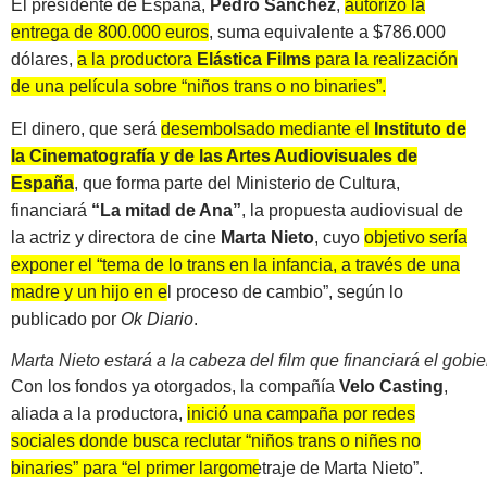
El presidente de España,
Pedro Sánchez
,
autorizó la
entrega de 800.000 euros
, suma equivalente a $786.000
dólares,
a la productora
Elástica F
i
lms
para la realización
de una película sobre “niños trans o no binaries”.
El dinero, que será
desembolsado mediante el
Instituto de
la Cinematografía y de las Artes Audiovisuales de
España
, que forma parte del Ministerio de Cultura,
financiará
“La mitad de Ana”
, la propuesta audiovisual de
la actriz y directora de cine
Marta Nieto
, cuyo
objetivo sería
exponer el “tema de lo trans en la infancia, a través de una
madre y un hijo en el proceso de cambio”
, según lo
publicado por
Ok Diario
.
Marta Nieto estará a la cabeza del film que financiará el gobi
Con los fondos ya otorgados, la compañía
Velo Casting
,
aliada a la productora,
inició una campaña por redes
sociales donde busca reclutar “niños trans o niñes no
binaries” para “el primer largometraje de Marta Nieto”.