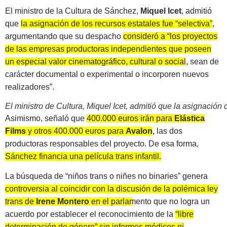
El ministro de la Cultura de Sánchez,
Miquel Icet
, admitió
que
la asignación de los recursos estatales fue “selectiva”
,
argumentando que su despacho
consideró a “los proyectos
de las empresas productoras independientes que poseen
un especial valor cinematográfico, cultural o social, sean de
carácter documental o experimental o incorporen nuevos
realizadores”.
El ministro de Cultura, Miquel Icet, admitió que la asignación d
Asimismo, señaló que
400.000 euros irán para
Elástica
Films
y otros 400.000 euros para
Avalon
, las dos
productoras responsables del proyecto. De esa forma,
Sánchez financia una película trans infantil.
La búsqueda de “niños trans o niñes no binaries” genera
controversia al coincidir con la discusión de la polémica ley
trans de
Irene Montero
en el parlamento
que no logra un
acuerdo por establecer el reconocimiento de la
“libre
determinación de género” sin informes médicos ni