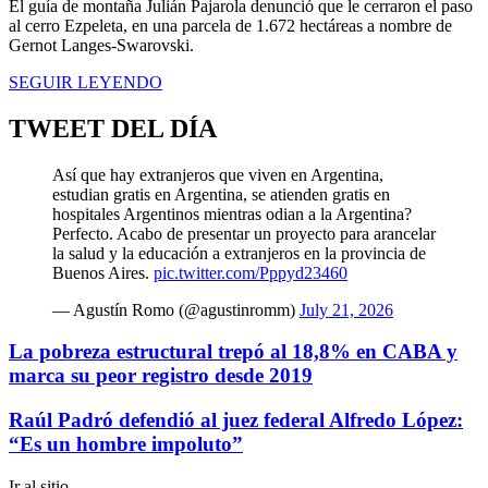
El guía de montaña Julián Pajarola denunció que le cerraron el paso
al cerro Ezpeleta, en una parcela de 1.672 hectáreas a nombre de
Gernot Langes-Swarovski.
SEGUIR LEYENDO
TWEET DEL DÍA
Así que hay extranjeros que viven en Argentina,
estudian gratis en Argentina, se atienden gratis en
hospitales Argentinos mientras odian a la Argentina?
Perfecto. Acabo de presentar un proyecto para arancelar
la salud y la educación a extranjeros en la provincia de
Buenos Aires.
pic.twitter.com/Pppyd23460
— Agustín Romo (@agustinromm)
July 21, 2026
La pobreza estructural trepó al 18,8% en CABA y
marca su peor registro desde 2019
Raúl Padró defendió al juez federal Alfredo López:
“Es un hombre impoluto”
Ir al sitio