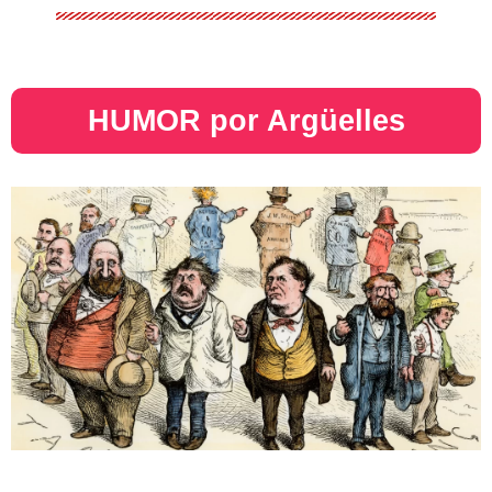
HUMOR por Argüelles​