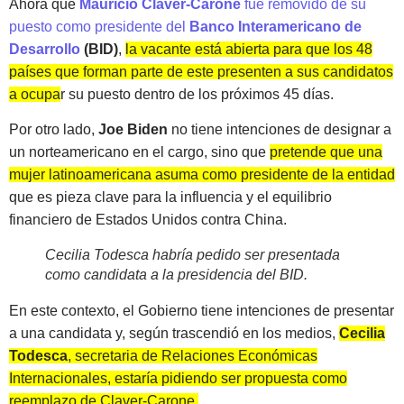
Ahora que
Mauricio Claver-Carone
fue removido de su
puesto como presidente del
Banco Interamericano de
Desarrollo
(BID)
,
la vacante está abierta para que los 48
países que forman parte de este presenten a sus candidatos
a ocupar su puesto dentro de los próximos 45 días.
Por otro lado,
Joe Biden
no tiene intenciones de designar a
un norteamericano en el cargo, sino que
pretende que una
mujer latinoamericana asuma como presidente de la entidad
que es pieza clave para la influencia y el equilibrio
financiero de Estados Unidos contra China.
Cecilia Todesca habría pedido ser presentada
como candidata a la presidencia del BID.
En este contexto, el Gobierno tiene intenciones de presentar
a una candidata y, según trascendió en los medios,
Cecilia
Todesca
, secretaria de Relaciones Económicas
Internacionales, estaría pidiendo ser propuesta como
reemplazo de Claver-Carone.