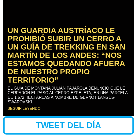
UN GUARDIA AUSTRÍACO LE
PROHIBIÓ SUBIR UN CERRO A
UN GUÍA DE TREKKING EN SAN
MARTÍN DE LOS ANDES: “NOS
ESTAMOS QUEDANDO AFUERA
DE NUESTRO PROPIO
TERRITORIO”
EL GUÍA DE MONTAÑA JULIÁN PAJAROLA DENUNCIÓ QUE LE
CERRARON EL PASO AL CERRO EZPELETA, EN UNA PARCELA
DE 1.672 HECTÁREAS A NOMBRE DE GERNOT LANGES-
SWAROVSKI.
SEGUIR LEYENDO
TWEET DEL DÍA