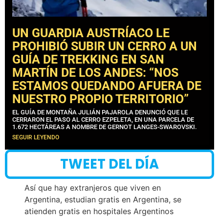
UN GUARDIA AUSTRÍACO LE
PROHIBIÓ SUBIR UN CERRO A UN
GUÍA DE TREKKING EN SAN
MARTÍN DE LOS ANDES: “NOS
ESTAMOS QUEDANDO AFUERA DE
NUESTRO PROPIO TERRITORIO”
EL GUÍA DE MONTAÑA JULIÁN PAJAROLA DENUNCIÓ QUE LE
CERRARON EL PASO AL CERRO EZPELETA, EN UNA PARCELA DE
1.672 HECTÁREAS A NOMBRE DE GERNOT LANGES-SWAROVSKI.
SEGUIR LEYENDO
TWEET DEL DÍA
Así que hay extranjeros que viven en
Argentina, estudian gratis en Argentina, se
atienden gratis en hospitales Argentinos