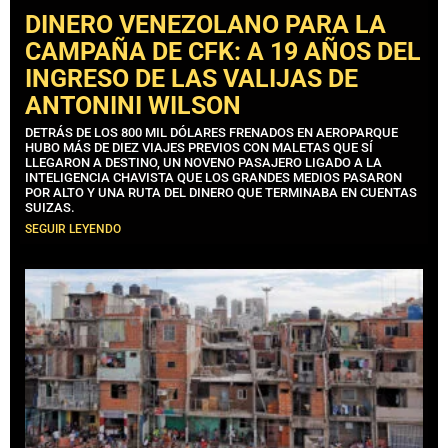
DINERO VENEZOLANO PARA LA
CAMPAÑA DE CFK: A 19 AÑOS DEL
INGRESO DE LAS VALIJAS DE
ANTONINI WILSON
DETRÁS DE LOS 800 MIL DÓLARES FRENADOS EN AEROPARQUE
HUBO MÁS DE DIEZ VIAJES PREVIOS CON MALETAS QUE SÍ
LLEGARON A DESTINO, UN NOVENO PASAJERO LIGADO A LA
INTELIGENCIA CHAVISTA QUE LOS GRANDES MEDIOS PASARON
POR ALTO Y UNA RUTA DEL DINERO QUE TERMINABA EN CUENTAS
SUIZAS.
SEGUIR LEYENDO