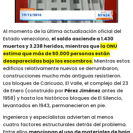
Al momento de la última actualización oficial del
Estado venezolano,
el saldo asciende a 1.430
muertos y 3.238 heridos, mientras que
la ONU
estima que más de 50.000 personas están
desaparecidas bajo los escombros.
Mientras estos
edificios relativamente nuevos se derrumbaron,
construcciones mucho más antiguas resistieron.
Los bloques de Caricuao, El Valle, el complejo del 23
de Enero (construido por
Pérez Jiménez
antes de
1958) y hasta los históricos bloques de El Silencio,
levantados en 1943, permanecieron en pie.
Ingenieros y especialistas advierten al menos
cuatro factores estructurales detrás del problema.
Entre ellos
mencionan el uso de materiales de baja