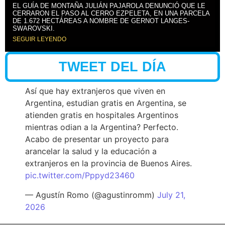
EL GUÍA DE MONTAÑA JULIÁN PAJAROLA DENUNCIÓ QUE LE
CERRARON EL PASO AL CERRO EZPELETA, EN UNA PARCELA
DE 1.672 HECTÁREAS A NOMBRE DE GERNOT LANGES-
SWAROVSKI.
SEGUIR LEYENDO
TWEET DEL DÍA
Así que hay extranjeros que viven en
Argentina, estudian gratis en Argentina, se
atienden gratis en hospitales Argentinos
mientras odian a la Argentina? Perfecto.
Acabo de presentar un proyecto para
arancelar la salud y la educación a
extranjeros en la provincia de Buenos Aires.
pic.twitter.com/Pppyd23460
— Agustín Romo (@agustinromm)
July 21,
2026