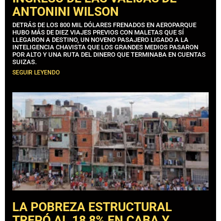
ANTONINI WILSON
DETRÁS DE LOS 800 MIL DÓLARES FRENADOS EN AEROPARQUE
HUBO MÁS DE DIEZ VIAJES PREVIOS CON MALETAS QUE SÍ
LLEGARON A DESTINO, UN NOVENO PASAJERO LIGADO A LA
INTELIGENCIA CHAVISTA QUE LOS GRANDES MEDIOS PASARON
POR ALTO Y UNA RUTA DEL DINERO QUE TERMINABA EN CUENTAS
SUIZAS.
SEGUIR LEYENDO
LA POBREZA ESTRUCTURAL
TREPÓ AL 18,8% EN CABA Y