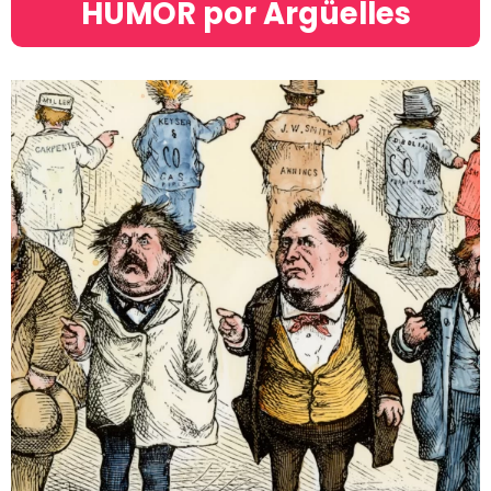
HUMOR por Argüelles​