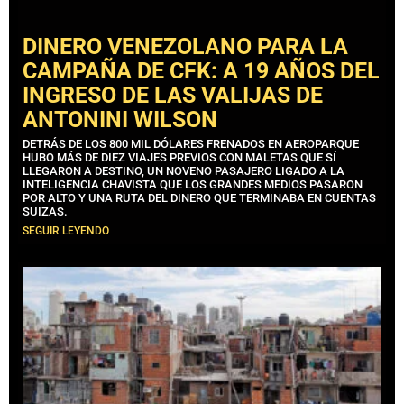
DINERO VENEZOLANO PARA LA
CAMPAÑA DE CFK: A 19 AÑOS DEL
INGRESO DE LAS VALIJAS DE
ANTONINI WILSON
DETRÁS DE LOS 800 MIL DÓLARES FRENADOS EN AEROPARQUE
HUBO MÁS DE DIEZ VIAJES PREVIOS CON MALETAS QUE SÍ
LLEGARON A DESTINO, UN NOVENO PASAJERO LIGADO A LA
INTELIGENCIA CHAVISTA QUE LOS GRANDES MEDIOS PASARON
POR ALTO Y UNA RUTA DEL DINERO QUE TERMINABA EN CUENTAS
SUIZAS.
SEGUIR LEYENDO