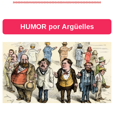
HUMOR por Argüelles​