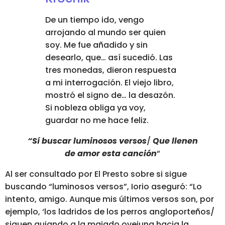
De un tiempo ido, vengo
arrojando al mundo ser quien
soy. Me fue añadido y sin
desearlo, que… así sucedió. Las
tres monedas, dieron respuesta
a mi interrogación. El viejo libro,
mostró el signo de… la desazón.
Si nobleza obliga ya voy,
guardar no me hace feliz.
“Sí buscar luminosos versos
/
Que llenen
de amor esta canción
“
Al ser consultado por El Presto sobre si sigue
buscando “luminosos versos”, Iorio aseguró:
“Lo
intento, amigo. Aunque mis últimos versos son, por
ejemplo, ‘los ladridos de los perros angloporteños/
siguen guiando a la majado ovejuna hacia la