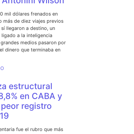
e Antonini Wilson
0 mil dólares frenados en
 más de diez viajes previos
sí llegaron a destino, un
ligado a la inteligencia
s grandes medios pasaron por
del dinero que terminaba en
DO
a estructural
18,8% en CABA y
peor registro
19
entaria fue el rubro que más