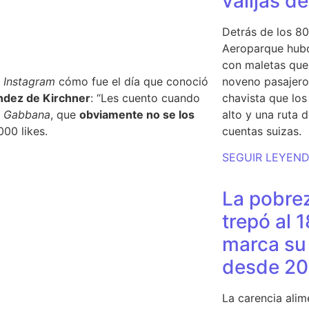
valijas d
Detrás de los 80
Aeroparque hubo
con maletas que 
a
Instagram
cómo fue el día que conoció
noveno pasajero 
ández de Kirchner
: “Les cuento cuando
chavista que lo
 Gabbana
, que
obviamente no se los
alto y una ruta 
000 likes.
cuentas suizas.
SEGUIR LEYEN
La pobrez
trepó al 
marca su 
desde 20
La carencia alim