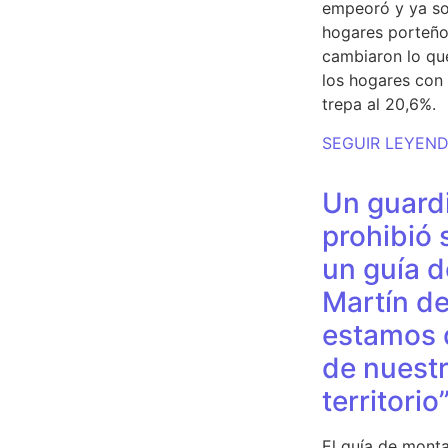
empeoró y ya so
hogares porteño
cambiaron lo qu
los hogares con 
trepa al 20,6%.
SEGUIR LEYEN
Un guardi
prohibió 
un guía d
Martín de
estamos 
de nuestr
territorio
El guía de monta