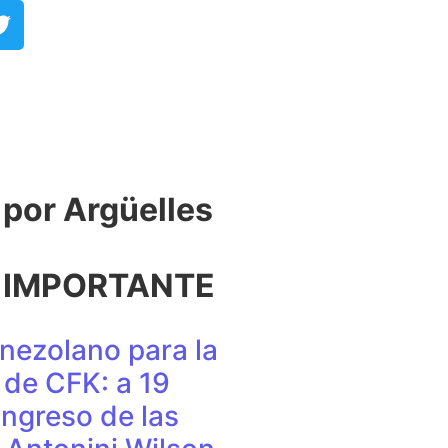
or Argüelles​
 IMPORTANTE
nezolano para la
de CFK: a 19
ingreso de las