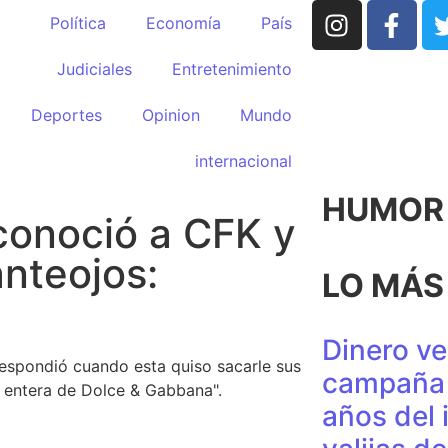
Política
Economía
País
Judiciales
Entretenimiento
Deportes
Opinion
Mundo
internacional
HUMOR p
conoció a CFK y
anteojos:
LO MÁS
Dinero ve
 respondió cuando esta quiso sacarle sus
campaña 
a entera de Dolce & Gabbana".
años del 