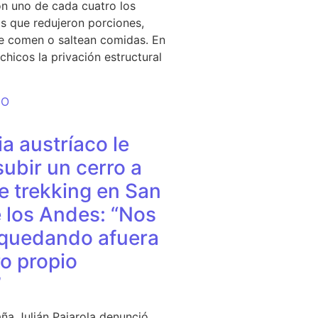
n uno de cada cuatro los
s que redujeron porciones,
e comen o saltean comidas. En
chicos la privación estructural
DO
a austríaco le
subir un cerro a
e trekking en San
 los Andes: “Nos
quedando afuera
o propio
”
ña Julián Pajarola denunció