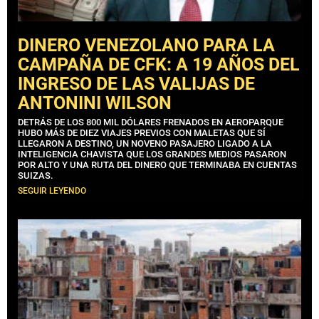
DINERO VENEZOLANO PARA LA
CAMPAÑA DE CFK: A 19 AÑOS DEL
INGRESO DE LAS VALIJAS DE
ANTONINI WILSON
DETRÁS DE LOS 800 MIL DÓLARES FRENADOS EN AEROPARQUE
HUBO MÁS DE DIEZ VIAJES PREVIOS CON MALETAS QUE SÍ
LLEGARON A DESTINO, UN NOVENO PASAJERO LIGADO A LA
INTELIGENCIA CHAVISTA QUE LOS GRANDES MEDIOS PASARON
POR ALTO Y UNA RUTA DEL DINERO QUE TERMINABA EN CUENTAS
SUIZAS.
SEGUIR LEYENDO