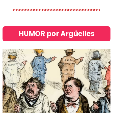
HUMOR por Argüelles​