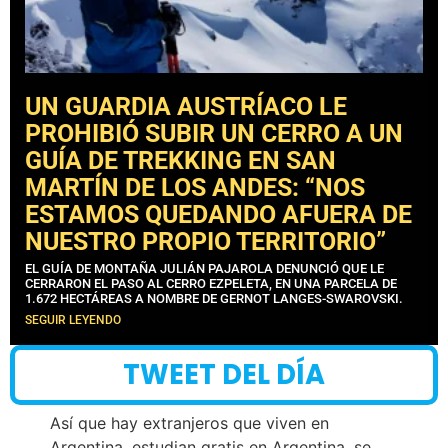
UN GUARDIA AUSTRÍACO LE
PROHIBIÓ SUBIR UN CERRO A UN
GUÍA DE TREKKING EN SAN
MARTÍN DE LOS ANDES: “NOS
ESTAMOS QUEDANDO AFUERA DE
NUESTRO PROPIO TERRITORIO”
EL GUÍA DE MONTAÑA JULIÁN PAJAROLA DENUNCIÓ QUE LE
CERRARON EL PASO AL CERRO EZPELETA, EN UNA PARCELA DE
1.672 HECTÁREAS A NOMBRE DE GERNOT LANGES-SWAROVSKI.
SEGUIR LEYENDO
TWEET DEL DÍA
Así que hay extranjeros que viven en
Argentina, estudian gratis en Argentina, se