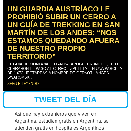
UN GUARDIA AUSTRÍACO LE
PROHIBIÓ SUBIR UN CERRO A
UN GUÍA DE TREKKING EN SAN
MARTÍN DE LOS ANDES: “NOS
ESTAMOS QUEDANDO AFUERA
DE NUESTRO PROPIO
TERRITORIO”
EL GUÍA DE MONTAÑA JULIÁN PAJAROLA DENUNCIÓ QUE LE
CERRARON EL PASO AL CERRO EZPELETA, EN UNA PARCELA
DE 1.672 HECTÁREAS A NOMBRE DE GERNOT LANGES-
SWAROVSKI.
SEGUIR LEYENDO
TWEET DEL DÍA
Así que hay extranjeros que viven en
Argentina, estudian gratis en Argentina, se
atienden gratis en hospitales Argentinos