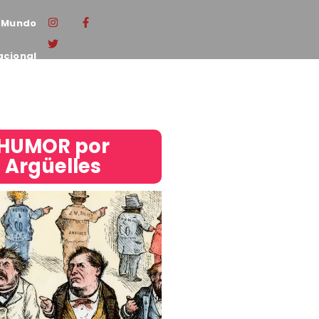
Mundo
acional
HUMOR por
Argüelles​