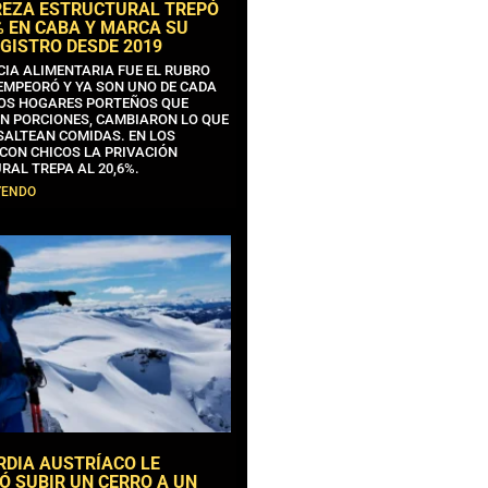
REZA ESTRUCTURAL TREPÓ
% EN CABA Y MARCA SU
GISTRO DESDE 2019
CIA ALIMENTARIA FUE EL RUBRO
EMPEORÓ Y YA SON UNO DE CADA
OS HOGARES PORTEÑOS QUE
N PORCIONES, CAMBIARON LO QUE
SALTEAN COMIDAS. EN LOS
CON CHICOS LA PRIVACIÓN
RAL TREPA AL 20,6%.
YENDO
RDIA AUSTRÍACO LE
Ó SUBIR UN CERRO A UN