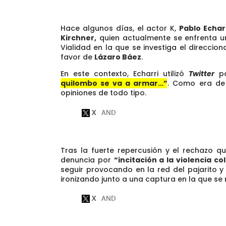
Hace algunos días, el actor K,
Pablo Echar
Kirchner,
quien actualmente se enfrenta un
Vialidad en la que se investiga el direcci
favor de
Lázaro Báez
.
En este contexto, Echarri utilizó
Twitter
p
quilombo se va a armar…”
. Como era de 
opiniones de todo tipo.
Tras la fuerte repercusión y el rechazo qu
denuncia por
“incitación a la violencia co
seguir provocando en la red del pajarito 
ironizando junto a una captura en la que se 