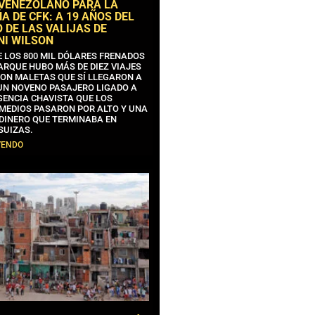
 VENEZOLANO PARA LA
 DE CFK: A 19 AÑOS DEL
 DE LAS VALIJAS DE
NI WILSON
E LOS 800 MIL DÓLARES FRENADOS
ARQUE HUBO MÁS DE DIEZ VIAJES
CON MALETAS QUE SÍ LLEGARON A
 UN NOVENO PASAJERO LIGADO A
GENCIA CHAVISTA QUE LOS
MEDIOS PASARON POR ALTO Y UNA
 DINERO QUE TERMINABA EN
SUIZAS.
YENDO