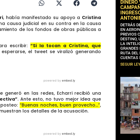
DINERO
CAMPAÑA
INGRESO
ri
, había manifestado su apoyo a
Cristina
ANTONI
a causa judicial en su contra en la causa
DETRÁS D
onamiento de los fondos de obras públicas a
EN AEROP
PREVIOS 
DESTINO,
LA INTELI
ara escribir:
“Si la tocan a Cristina, que
GRANDES 
esperarse, el tweet se viralizó generando
RUTA DEL
CUENTAS 
SEGUIR LE
e generó en las redes, Echarri recibió una
lectiva”
. Ante esto, no tuvo mejor idea que
y posteo:
“Buenas noches, buen provecho…”
,
muestran los detalles de la acusación.