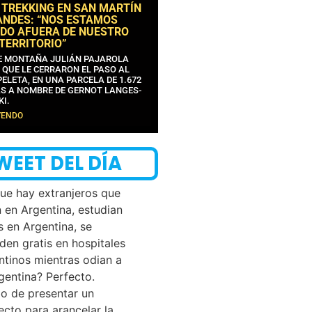
 TREKKING EN SAN MARTÍN
ANDES: “NOS ESTAMOS
DO AFUERA DE NUESTRO
 TERRITORIO”
DE MONTAÑA JULIÁN PAJAROLA
 QUE LE CERRARON EL PASO AL
ELETA, EN UNA PARCELA DE 1.672
S A NOMBRE DE GERNOT LANGES-
KI.
YENDO
WEET DEL DÍA
que hay extranjeros que
n en Argentina, estudian
s en Argentina, se
den gratis en hospitales
ntinos mientras odian a
rgentina? Perfecto.
o de presentar un
ecto para arancelar la