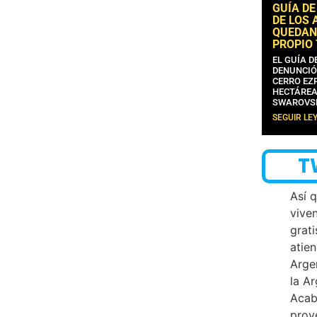
GUÍA DE
DE LOS 
QUEDAN
PROPIO
EL GUÍA 
DENUNCIÓ
CERRO EZP
HECTÁREA
SWAROVS
SEGUIR LE
T
Así 
vive
grati
atien
Arge
la A
Acab
proy