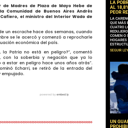
LA POB
der de Madres de Plaza de Mayo Hebe de
AL 18,8
e la Comunidad de Buenos Aires Andrés
PEOR RE
 Cafiero, el ministro del Interior Wado de
LA CAREN
QUE MÁS 
CUATRO L
 de un escrache hace dos semanas, cuando
REDUJERO
COMEN O 
ombre se le acercó y comenzó a reprocharle
HOGARES 
tuación económica del país.
ESTRUCTU
SEGUIR LE
, la Patria no está en peligro?”, comentó
r, con la soberbia y negación que ya lo
zó a estar en peligro hace unos años atrás”.
ominó Echarri, se retiró de la entrada del
 y empujado.
UN GUA
PROHIBI