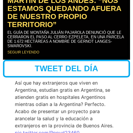
MARTÍN DE LOS ANDES: “NOS
ESTAMOS QUEDANDO AFUERA
DE NUESTRO PROPIO
TERRITORIO”
EL GUÍA DE MONTAÑA JULIÁN PAJAROLA DENUNCIÓ QUE LE
CERRARON EL PASO AL CERRO EZPELETA, EN UNA PARCELA
DE 1.672 HECTÁREAS A NOMBRE DE GERNOT LANGES-
SWAROVSKI.
SEGUIR LEYENDO
TWEET DEL DÍA
Así que hay extranjeros que viven en
Argentina, estudian gratis en Argentina, se
atienden gratis en hospitales Argentinos
mientras odian a la Argentina? Perfecto.
Acabo de presentar un proyecto para
arancelar la salud y la educación a
extranjeros en la provincia de Buenos Aires.
pic.twitter.com/Pppyd23460