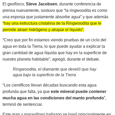
El geofísico,
Steve Jacobsen
, durante conferencia de
prensa nuevamente, sostuvo que “la ringwoodita es como
una esponja que justamente absorbe agua” y que además
“hay una estructura cristalina de la Ringwoodita que le
permite atraer hidrógeno y atrapar el líquido”.
“Creo que por fin estamos viendo pruebas de un ciclo del
agua en toda la Tierra, lo que puede ayudar a explicar la
gran cantidad de agua líquida que hay en la superficie de
nuestro planeta habitable”, agregó, durante el debate.
Ringwoodita, el diamante que develó que hay
agua bajo la superficie de la Tierra
“Los científicos llevan décadas buscando esta agua
profunda que falta, ya que
este mineral puede contener
mucha agua en las condiciones del manto profundo
”,
terminó de sentenciar.
Este gran y maravilloso hallazgo se basó principalmente en